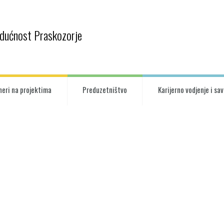
udućnost Praskozorje
neri na projektima
Preduzetništvo
Karijerno vodjenje i sa