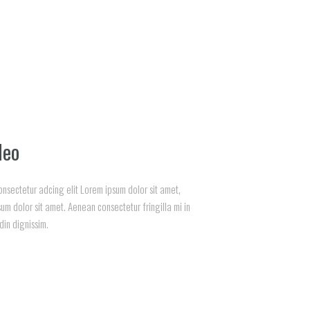
deo
onsectetur adcing elit Lorem ipsum dolor sit amet,
sum dolor sit amet. Aenean consectetur fringilla mi in
udin dignissim.