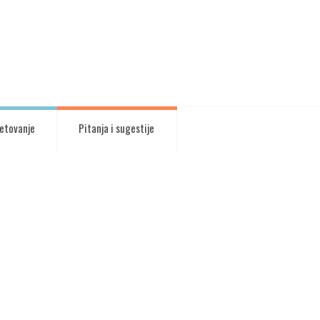
vetovanje
Pitanja i sugestije