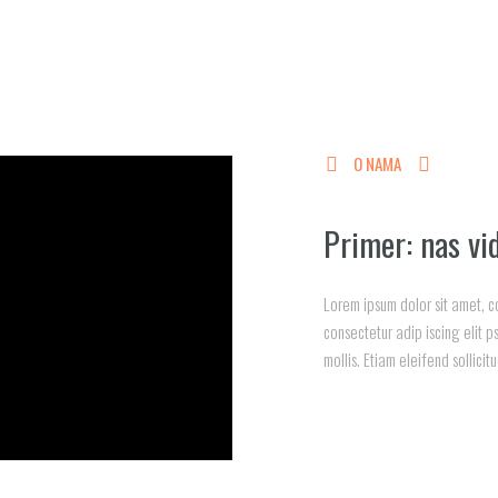
O NAMA
Primer: nas vi
Lorem ipsum dolor sit amet, c
consectetur adip iscing elit p
mollis. Etiam eleifend sollicit