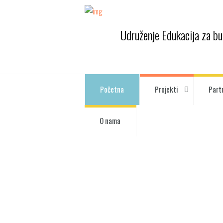
Udruženje Edukacija za b
Početna
Projekti
Part
O nama