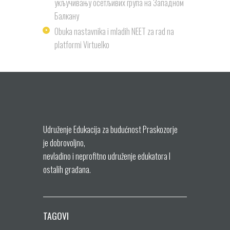
укључивању осетљивих група на Западном
Балкану
Obuka nastavnika i mladih NEET za rad na
platformi Virtuelko
Udruženje Edukacija za budućnost Praskozorje
je dobrovoljno,
nevladino i neprofitno udruženje edukatora I
ostalih građana.
TAGOVI