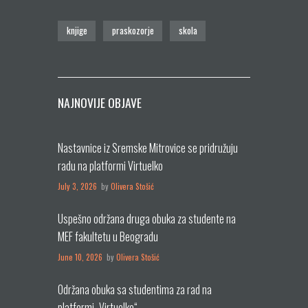
knjige
praskozorje
skola
NAJNOVIJE OBJAVE
Nastavnice iz Sremske Mitrovice se pridružuju
radu na platformi Virtuelko
July 3, 2026
by
Olivera Stošić
Uspešno održana druga obuka za studente na
MEF fakultetu u Beogradu
June 10, 2026
by
Olivera Stošić
Održana obuka sa studentima za rad na
platformi „Virtuelko“