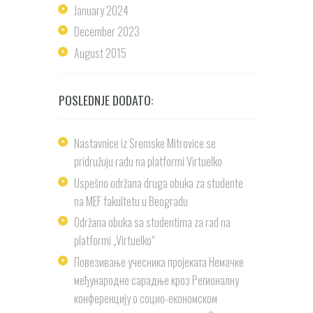
January
2024
December
2023
August
2015
POSLEDNJE DODATO:
Nastavnice iz Sremske Mitrovice se
pridružuju radu na platformi Virtuelko
Uspešno održana druga obuka za studente
na MEF fakultetu u Beogradu
Održana obuka sa studentima za rad na
platformi „Virtuelko“
Повезивање учесника пројеката Немачке
међународне сарадње кроз Регионалну
конференцију о социо-економском