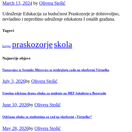
March 13, 2024
by
Olivera Stošić
Udruženje Edukacija za budućnost Praskozorje je dobrovoljno,
nevladino i neprofitno udruženje edukatora I ostalih građana.
Tagovi
praskozorje
skola
knjige
Najnovije objave
Nastavnice iz Sremske Mitrovice se pridružuju radu na platformi Virtuelko
July 3, 2026
by
Olivera Stošić
Uspešno održana druga obuka za studente na MEF fakultetu u Beogradu
June 10, 2026
by
Olivera Stošić
Održana obuka sa studentima za rad na platformi „Virtuelko“
May 28, 2026
by
Olivera Stošić