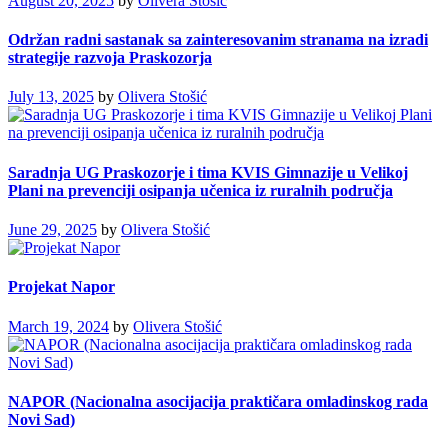
August 20, 2025
by
Olivera Stošić
Održan radni sastanak sa zainteresovanim stranama na izradi
strategije razvoja Praskozorja
July 13, 2025
by
Olivera Stošić
Saradnja UG Praskozorje i tima KVIS Gimnazije u Velikoj
Plani na prevenciji osipanja učenica iz ruralnih područja
June 29, 2025
by
Olivera Stošić
Projekat Napor
March 19, 2024
by
Olivera Stošić
NAPOR (Nacionalna asocijacija praktičara omladinskog rada
Novi Sad)