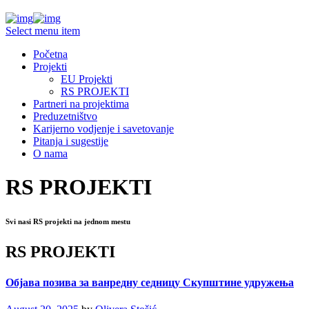
Select menu item
Početna
Projekti
EU Projekti
RS PROJEKTI
Partneri na projektima
Preduzetništvo
Karijerno vodjenje i savetovanje
Pitanja i sugestije
O nama
RS PROJEKTI
Svi nasi RS projekti na jednom mestu
RS PROJEKTI
Објава позива за ванредну седницу Скупштине удружења