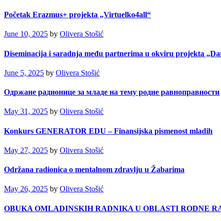
Početak Erazmus+ projekta „Virtuelko4all“
June 10, 2025
by
Olivera Stošić
Diseminacija i saradnja među partnerima u okviru projekta „Dan
June 5, 2025
by
Olivera Stošić
Одржане радионице за младе на тему родне равноправности
May 31, 2025
by
Olivera Stošić
Konkurs GENERATOR EDU – Finansijska pismenost mladih
May 27, 2025
by
Olivera Stošić
Održana radionica o mentalnom zdravlju u Žabarima
May 26, 2025
by
Olivera Stošić
OBUKA OMLADINSKIH RADNIKA U OBLASTI RODNE R