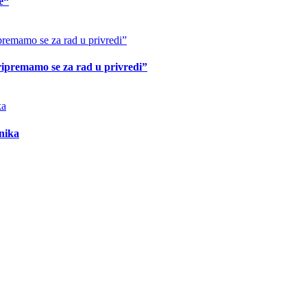
e“
premamo se za rad u privredi”
nika