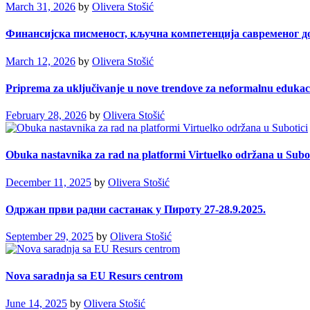
March 31, 2026
by
Olivera Stošić
Финансијска писменост, кључна компетенција савременог д
March 12, 2026
by
Olivera Stošić
Priprema za uključivanje u nove trendove za neformalnu edukac
February 28, 2026
by
Olivera Stošić
Obuka nastavnika za rad na platformi Virtuelko održana u Subot
December 11, 2025
by
Olivera Stošić
Одржан први радни састанак у Пироту 27-28.9.2025.
September 29, 2025
by
Olivera Stošić
Nova saradnja sa EU Resurs centrom
June 14, 2025
by
Olivera Stošić