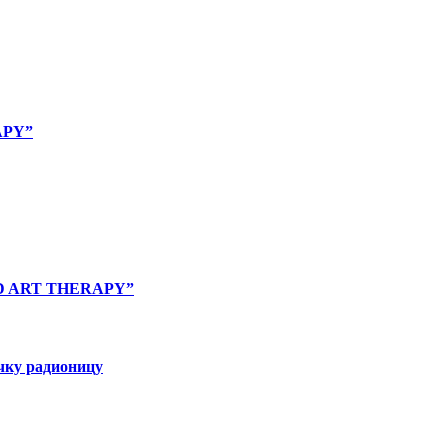
APY”
ND ART THERAPY”
ичку радионицу