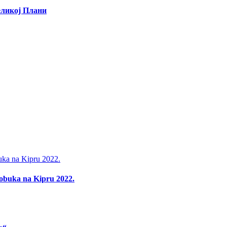
еликој Плани
 obuka na Kipru 2022.