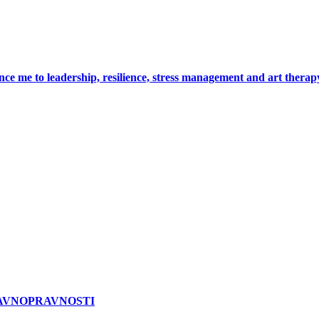
ce me to leadership, resilience, stress management and art therap
AVNOPRAVNOSTI