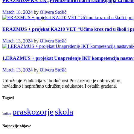
ERAZMUS+ KA 153 „Preduzetnički način razmišljanja za mlad
March 18, 2024
by
Olivera Stošić
ERAZMUS + projekat KA210 VET “Učimo kroz rad u školi i pri
March 13, 2024
by
Olivera Stošić
1.ERAZMUS + projekat Unapređenje IKT kompetencija nastav
March 13, 2024
by
Olivera Stošić
Udruženje Edukacija za budućnost Praskozorje je dobrovoljno,
nevladino i neprofitno udruženje edukatora I ostalih građana.
Tagovi
praskozorje
skola
knjige
Najnovije objave