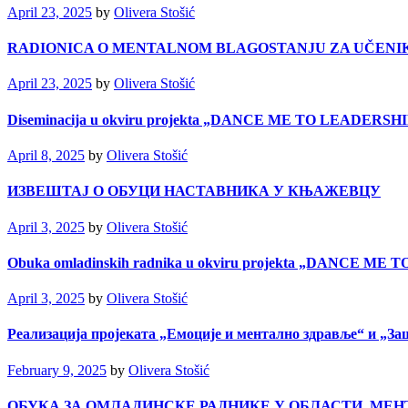
April 23, 2025
by
Olivera Stošić
RADIONICA O MENTALNOM BLAGOSTANJU ZA UČENIK
April 23, 2025
by
Olivera Stošić
Diseminacija u okviru projekta „DANCE ME TO LEAD
April 8, 2025
by
Olivera Stošić
ИЗВЕШТАЈ О ОБУЦИ НАСТАВНИКА У КЊАЖЕВЦУ
April 3, 2025
by
Olivera Stošić
Obuka omladinskih radnika u okviru projekta „DANC
April 3, 2025
by
Olivera Stošić
Реализација пројеката „Емоције и ментално здравље“ и „З
February 9, 2025
by
Olivera Stošić
ОБУКА ЗА ОМЛАДИНСКЕ РАДНИКЕ У ОБЛАСТИ МЕН