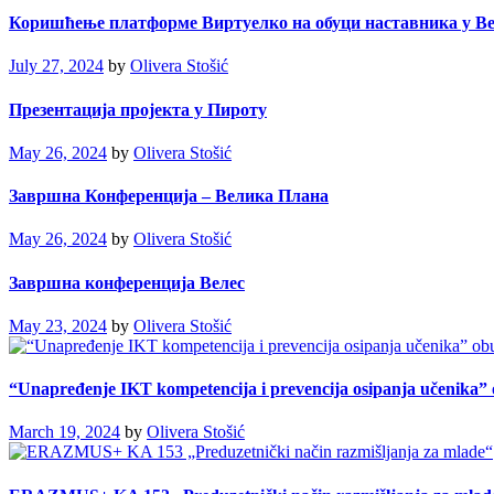
Коришћењe платформе Виртуелко на обуци наставника у В
July 27, 2024
by
Olivera Stošić
Презентација пројекта у Пироту
May 26, 2024
by
Olivera Stošić
Завршна Конференција – Велика Плана
May 26, 2024
by
Olivera Stošić
Завршна конференција Велес
May 23, 2024
by
Olivera Stošić
“Unapređenje IKT kompetencija i prevencija osipanja učenika”
March 19, 2024
by
Olivera Stošić