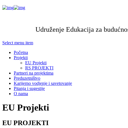
Udruženje Edukacija za budućnos
Select menu item
Početna
Projekti
EU Projekti
RS PROJEKTI
Partneri na projektima
Preduzetništvo
Karijerno vodjenje i savetovanje
Pitanja i sugestije
O nama
EU Projekti
EU PROJEKTI