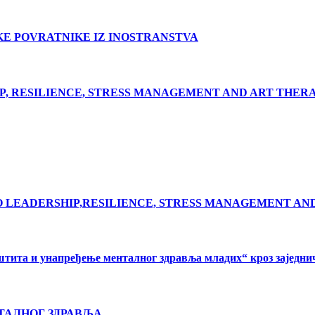
E POVRATNIKE IZ INOSTRANSTVA
ERSHIP, RESILIENCE, STRESS MANAGEMENT AND ART THER
E ME TO LEADERSHIP,RESILIENCE, STRESS MANAGEMENT A
аштита и унапређење менталног здравља младих“ кроз заједн
ТАЛНОГ ЗДРАВЉА