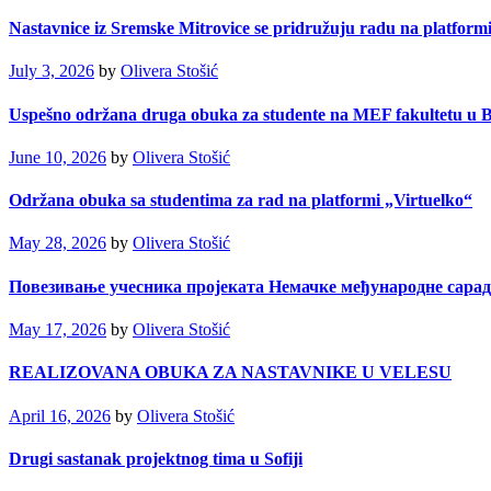
Nastavnice iz Sremske Mitrovice se pridružuju radu na platformi
July 3, 2026
by
Olivera Stošić
Uspešno održana druga obuka za studente na MEF fakultetu u 
June 10, 2026
by
Olivera Stošić
Održana obuka sa studentima za rad na platformi „Virtuelko“
May 28, 2026
by
Olivera Stošić
Повезивање учесника пројеката Немачке међународне сара
May 17, 2026
by
Olivera Stošić
REALIZOVANA OBUKA ZA NASTAVNIKE U VELESU
April 16, 2026
by
Olivera Stošić
Drugi sastanak projektnog tima u Sofiji