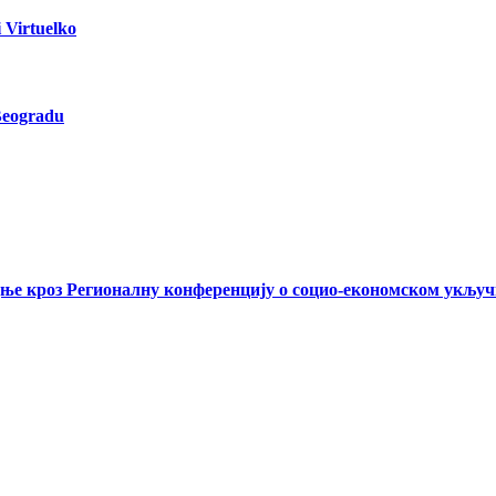
 Virtuelko
Beogradu
дње кроз Регионалну конференцију о социо-економском укљу