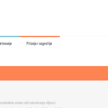
vetovanje
Pitanja i sugestije
neodređeno vreme radi ostvarivanja ciljeva i