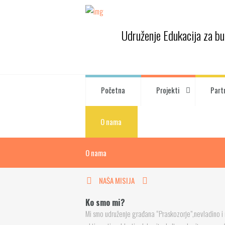
Udruženje Edukacija za b
Početna
Projekti
Part
O nama
O nama
NAŠA MISIJA
Ko smo mi?
Mi smo udruženje građana “Praskozorje”,nevladino i 