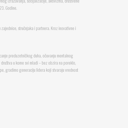
nog izražavanja, socijalizacije, aktivizma, društvene
023. Godine.
zajednice, stručnjaka i partnera. Kroz inovativne i
sticanje preduzetničkog duha, očuvanju mentalnog
g društva u kome svi mladi – bez obzira na poreklo,
tupe, gradimo generaciju lidera koji stvaraju vrednost