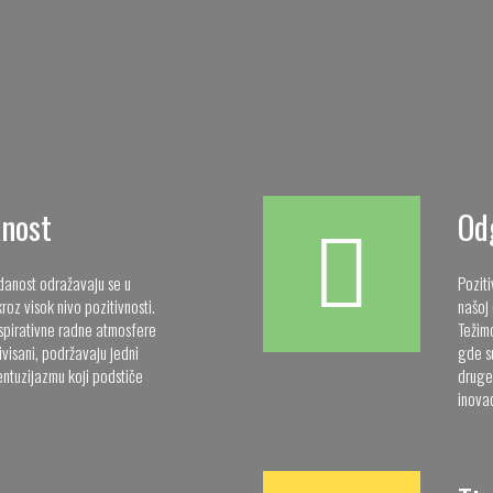
anost
Od
edanost odražavaju se u
Pozit
roz visok nivo pozitivnosti.
našoj 
nspirativne radne atmosfere
Težim
visani, podržavaju jedni
gde su
entuzijazmu koji podstiče
druge
inovac