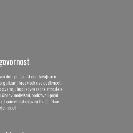
govornost
ivan duh i predanost odražavaju se u
organizaciji kroz visok nivo pozitivnosti.
o stvaranju inspirativne radne atmosfere
 članovi motivisani, podržavaju jedni
 i doprinose entuzijazmu koji podstiče
ije i uspeh.