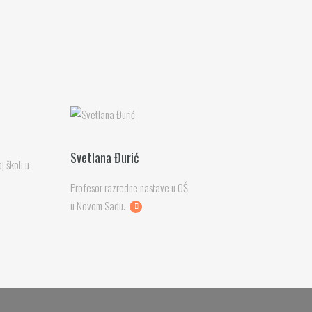
Svetlana Đurić
j školi u
Profesor razredne nastave u OŠ
u Novom Sadu.