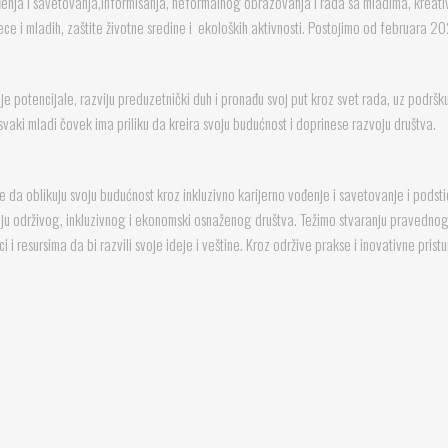
vođenja i savetovanja,informisanja, neformalnog obrazovanja i rada sa mladima, kreativ
 dece i mladih, zaštite životne sredine i ekoloških aktivnosti. Postojimo od februara 2
 potencijale, razviju preduzetnički duh i pronađu svoj put kroz svet rada, uz podršku 
svaki mladi čovek ima priliku da kreira svoju budućnost i doprinese razvoju društva.
 da oblikuju svoju budućnost kroz inkluzivno karijerno vođenje i savetovanje i pod
ranju održivog, inkluzivnog i ekonomski osnaženog društva. Težimo stvaranju pravedno
ci i resursima da bi razvili svoje ideje i veštine. Kroz održive prakse i inovativne pris