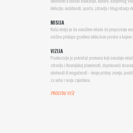
aktivnosti u oblasti edukacije, kulture, karijernog 
inkluzije, mobilnosti, sporta, zdravlja i blagostanja
MISIJA
Naša misija je da osnažimo mlade da prepoznaju svoje
održive pristupe gradimo inkluzivan prostor u kojem 
VIZIJA
Praskozorje je pokretač promena koji osnažuje mlade
zdravlja i finansijskoj pismenosti, doprinoseći stva
okolnosti ili mogućnosti – imaju pristup znanju, podrš
za sebe i svoju zajednicu.
PROCITAJ VI
Š
E