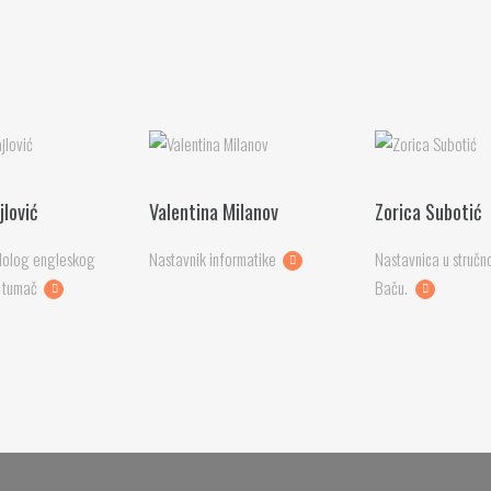
jlović
Valentina Milanov
Zorica Subotić
ilolog engleskog
Nastavnik informatike
Nastavnica u stručno
i tumač
Baču.