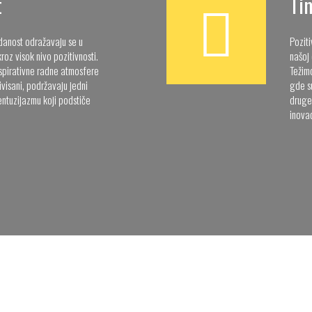
t
Ti
edanost odražavaju se u
Pozit
roz visok nivo pozitivnosti.
našoj 
nspirativne radne atmosfere
Težim
visani, podržavaju jedni
gde su
entuzijazmu koji podstiče
druge
inovac