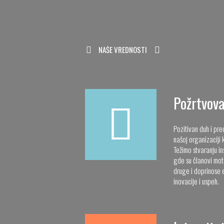
NAŠE VREDNOSTI
Požrtvov
Pozitivan duh i pr
našoj organizaciji k
Težimo stvaranju i
gde su članovi moti
druge i doprinose 
inovacije i uspeh.