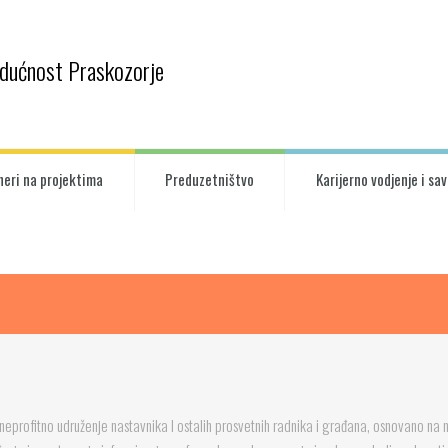
udućnost Praskozorje
neri na projektima
Preduzetništvo
Karijerno vodjenje i sa
neprofitno udruženje nastavnika I ostalih prosvetnih radnika i građana, osnovano na 