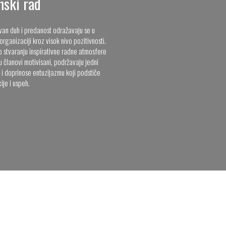
mski rad
ivan duh i predanost odražavaju se u
organizaciji kroz visok nivo pozitivnosti.
o stvaranju inspirativne radne atmosfere
 članovi motivisani, podržavaju jedni
 i doprinose entuzijazmu koji podstiče
ije i uspeh.