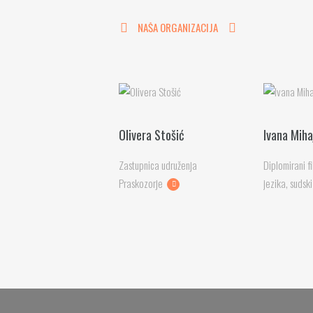
NAŠA ORGANIZACIJA
Olivera Stošić
Ivana Miha
Zastupnica udruženja
Diplomirani f
Praskozorje
jezika, sudsk