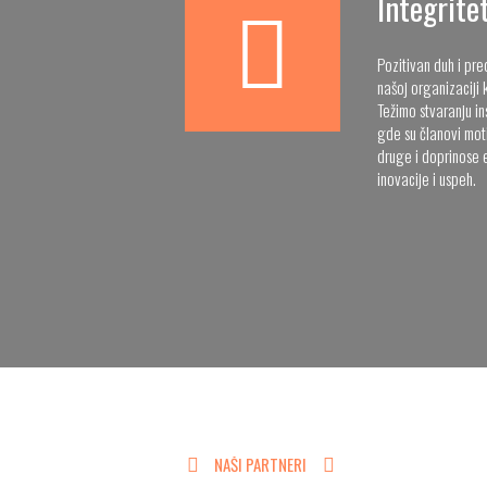
Integrite
Pozitivan duh i pr
našoj organizaciji k
Težimo stvaranju i
gde su članovi moti
druge i doprinose 
inovacije i uspeh.
NAŠI PARTNERI