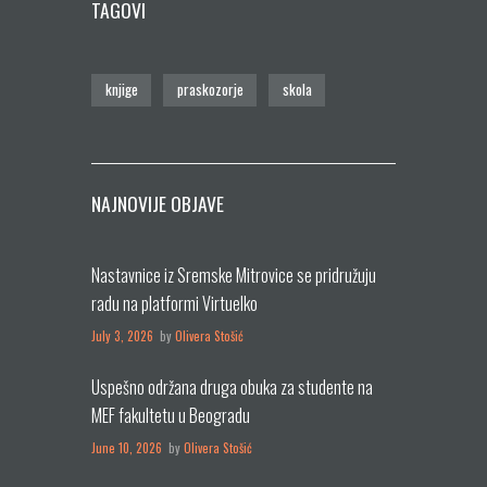
TAGOVI
knjige
praskozorje
skola
NAJNOVIJE OBJAVE
Nastavnice iz Sremske Mitrovice se pridružuju
radu na platformi Virtuelko
July 3, 2026
by
Olivera Stošić
Uspešno održana druga obuka za studente na
MEF fakultetu u Beogradu
June 10, 2026
by
Olivera Stošić