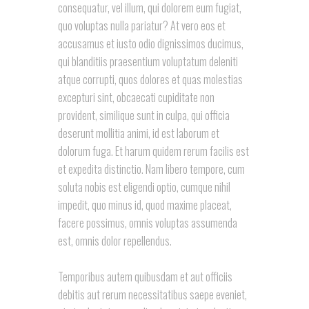
consequatur, vel illum, qui dolorem eum fugiat,
quo voluptas nulla pariatur? At vero eos et
accusamus et iusto odio dignissimos ducimus,
qui blanditiis praesentium voluptatum deleniti
atque corrupti, quos dolores et quas molestias
excepturi sint, obcaecati cupiditate non
provident, similique sunt in culpa, qui officia
deserunt mollitia animi, id est laborum et
dolorum fuga. Et harum quidem rerum facilis est
et expedita distinctio. Nam libero tempore, cum
soluta nobis est eligendi optio, cumque nihil
impedit, quo minus id, quod maxime placeat,
facere possimus, omnis voluptas assumenda
est, omnis dolor repellendus.
Temporibus autem quibusdam et aut officiis
debitis aut rerum necessitatibus saepe eveniet,