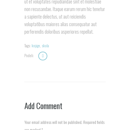
ut et voluptates repudiandae sint et molestiae
non recusandae. Itaque earum rerum hic tenetur
a sapiente delectus, ut aut reiciendis
voluptatibus maiores alias consequatur aut
perferendis doloribus asperiores repellat.
Tags:
knjige
,
skola
Podeli:
Add Comment
Your email address will not be published. Required fields
are marked *