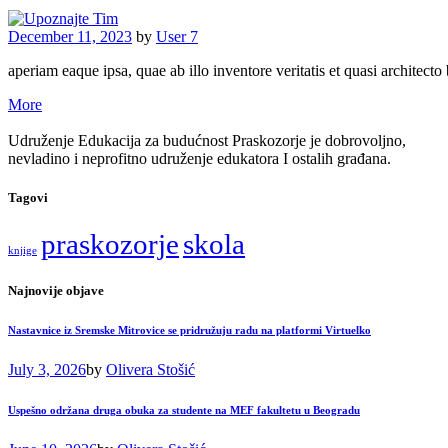
December 11, 2023
by
User 7
aperiam eaque ipsa, quae ab illo inventore veritatis et quasi architec
More
Udruženje Edukacija za budućnost Praskozorje je dobrovoljno,
nevladino i neprofitno udruženje edukatora I ostalih građana.
Tagovi
praskozorje
skola
knjige
Najnovije objave
Nastavnice iz Sremske Mitrovice se pridružuju radu na platformi Virtuelko
July 3, 2026
by
Olivera Stošić
Uspešno održana druga obuka za studente na MEF fakultetu u Beogradu