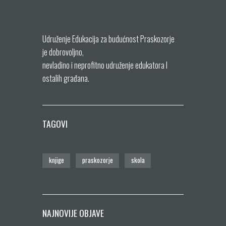
Udruženje Edukacija za budućnost Praskozorje
je dobrovoljno,
nevladino i neprofitno udruženje edukatora I
ostalih građana.
TAGOVI
knjige
praskozorje
skola
NAJNOVIJE OBJAVE