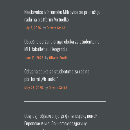
Nastavnice iz Sremske Mitrovice se pridružuju
radu na platformi Virtuelko
July 3, 2026
by
Olivera Stošić
Uspešno održana druga obuka za studente na
MEF fakultetu u Beogradu
June 10, 2026
by
Olivera Stošić
Održana obuka sa studentima za rad na
platformi „Virtuelko“
May 28, 2026
by
Olivera Stošić
Овај сајт објављен је уз финансијску помоћ
Европске уније. За његову садржину