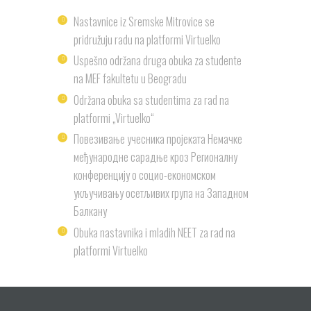
Nastavnice iz Sremske Mitrovice se
pridružuju radu na platformi Virtuelko
Uspešno održana druga obuka za studente
na MEF fakultetu u Beogradu
Održana obuka sa studentima za rad na
platformi „Virtuelko“
Повезивање учесника пројеката Немачке
међународне сарадње кроз Регионалну
конференцију о социо-економском
укључивању осетљивих група на Западном
Балкану
Obuka nastavnika i mladih NEET za rad na
platformi Virtuelko