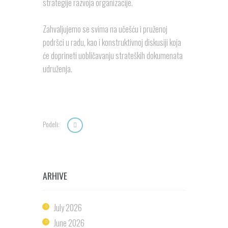
strategije razvoja organizacije.
Zahvaljujemo se svima na učešću i pruženoj
podršci u radu, kao i konstruktivnoj diskusiji koja
će doprineti uobličavanju strateških dokumenata
udruženja.
Podeli:
ARHIVE
July
2026
June
2026