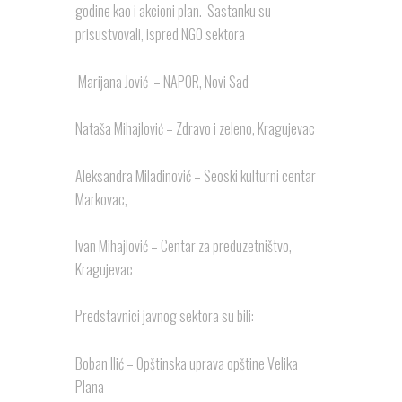
godine kao i akcioni plan. Sastanku su
prisustvovali, ispred NGO sektora
Marijana Jović – NAPOR, Novi Sad
Nataša Mihajlović – Zdravo i zeleno, Kragujevac
Aleksandra Miladinović – Seoski kulturni centar
Markovac,
Ivan Mihajlović – Centar za preduzetništvo,
Kragujevac
Predstavnici javnog sektora su bili:
Boban Ilić – Opštinska uprava opštine Velika
Plana