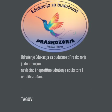
Udruženje Edukacija za budućnost Praskozorje
je dobrovoljno,
nevladino i neprofitno udruženje edukatora I
ostalih građana.
TAGOVI