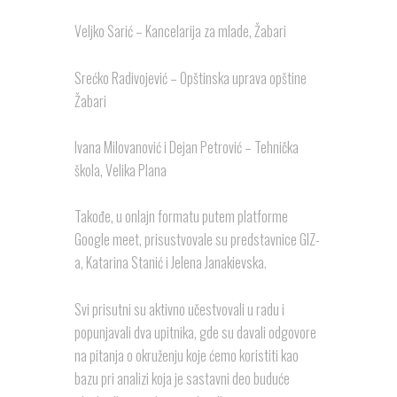
Veljko Sarić – Kancelarija za mlade, Žabari
Srećko Radivojević – Opštinska uprava opštine
Žabari
Ivana Milovanović i Dejan Petrović – Tehnička
škola, Velika Plana
Takođe, u onlajn formatu putem platforme
Google meet, prisustvovale su predstavnice GIZ-
a, Katarina Stanić i Jelena Janakievska.
Svi prisutni su aktivno učestvovali u radu i
popunjavali dva upitnika, gde su davali odgovore
na pitanja o okruženju koje ćemo koristiti kao
bazu pri analizi koja je sastavni deo buduće