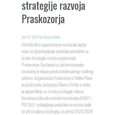
strategije razvoja
Praskozorja
July 13, 2025
by
Olivera Stošić
U hotelu Kira organizovan je sastanak, koji je
imao za cilj prikupljanje podataka potrebnih za
izradu strategije razvoja organizacije
Praskozorje. Sastanak sa zainteresovanim
stranama je okupio predstavnike javnog i civilnog
sektora. Organizaciju Praskozorje iz Velike Plane
je predstavila zastupnica Olivera Stošić a zatim
je ekspertkinja za izradu strategije, Jelena
Kovačević prikazala metode istraživanja (SWOT i
PESTILE) i prikupljanja podataka na osnovu kojih
će biti izradjena strategija za period 2025/2028