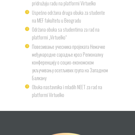
pridružuju radu na platformi Virtuelko
Uspešno održana druga obuka za studente
na MEF fakultetu u Beogradu
Održana obuka sa studentima za rad na
platformi „Virtuelko“
Повезивање учесника пројеката Немачке
међународне сарадње кроз Регионалну
конференцију о социо-економском
укључивању осетљивих група на Западном
Балкану
Obuka nastavnika i mladih NEET za rad na
platformi Virtuelko