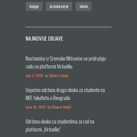
knjige
praskozorje
skola
NAJNOVIJE OBJAVE
Nastavnice iz Sremske Mitrovice se pridružuju
radu na platformi Virtuelko
July 3, 2026
by
Olivera Stošić
Uspešno održana druga obuka za studente na
MEF fakultetu u Beogradu
June 10, 2026
by
Olivera Stošić
Održana obuka sa studentima za rad na
platformi „Virtuelko“