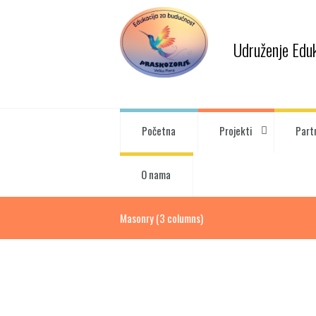
Udruženje Edu
Početna
Projekti
Part
O nama
Masonry (3 columns)
Nas cilj