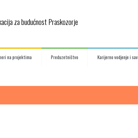
kacija za budućnost Praskozorje
neri na projektima
Preduzetništvo
Karijerno vodjenje i sa