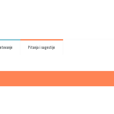
vetovanje
Pitanja i sugestije