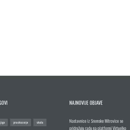
GOVI
NAJNOVIJE OBJAVE
Nastavnice iz Sremske Mitrovice se
jige
praskozorje
skola
pridružuju radu na platformi Virtuelko