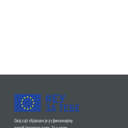
Овај сајт објављен је уз финансијску
помоћ Европске уније. За његову