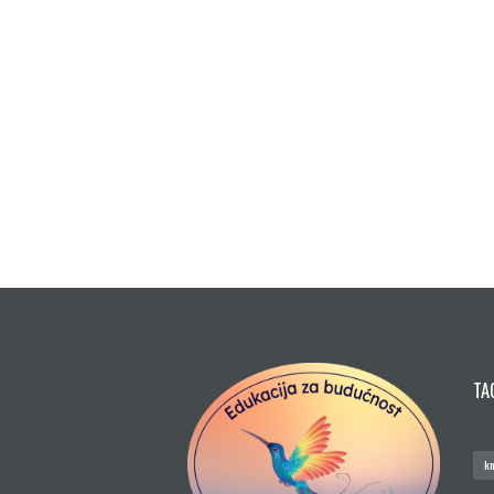
December 11, 2023
aperiam eaque ipsa, quae ab illo inventore...
More
TA
kn