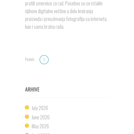
pratili smernice za rad. Posebno su se istakle
njihove digitalne veštine u delu kreiranja
proizvoda i preuzimanja fotografija sa interneta,
kao i sama brzina rada.
Podeli:
ARHIVE
July
2026
June
2026
May
2026