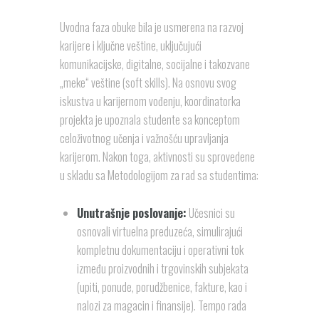
Uvodna faza obuke bila je usmerena na razvoj
karijere i ključne veštine, uključujući
komunikacijske, digitalne, socijalne i takozvane
„meke“ veštine (soft skills). Na osnovu svog
iskustva u karijernom vođenju, koordinatorka
projekta je upoznala studente sa konceptom
celoživotnog učenja i važnošću upravljanja
karijerom. Nakon toga, aktivnosti su sprovedene
u skladu sa Metodologijom za rad sa studentima:
Unutrašnje poslovanje:
Učesnici su
osnovali virtuelna preduzeća, simulirajući
kompletnu dokumentaciju i operativni tok
između proizvodnih i trgovinskih subjekata
(upiti, ponude, porudžbenice, fakture, kao i
nalozi za magacin i finansije). Tempo rada