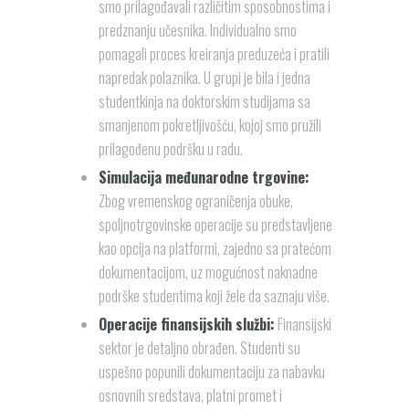
smo prilagođavali različitim sposobnostima i
predznanju učesnika. Individualno smo
pomagali proces kreiranja preduzeća i pratili
napredak polaznika. U grupi je bila i jedna
studentkinja na doktorskim studijama sa
smanjenom pokretljivošću, kojoj smo pružili
prilagođenu podršku u radu.
Simulacija međunarodne trgovine:
Zbog vremenskog ograničenja obuke,
spoljnotrgovinske operacije su predstavljene
kao opcija na platformi, zajedno sa pratećom
dokumentacijom, uz mogućnost naknadne
podrške studentima koji žele da saznaju više.
Operacije finansijskih službi:
Finansijski
sektor je detaljno obrađen. Studenti su
uspešno popunili dokumentaciju za nabavku
osnovnih sredstava, platni promet i