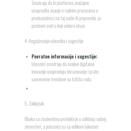
Smatraju da bi platforma značajno
unapredila znanje o radnim procesima u
preduzećima i na taj način ih pripremila za
poslovni svet u koji uskoro ulaze.
4. Angažovanje učesnika i sugestije
Povratne informacije i sugestije:
Učesnici smatraju da ovakve digitalne
inovacije unapređuju obrazovanje i prate
savremene trendove na tržištu rada.
5. Zaključak
Obuka sa studentima protekla je u odličnoj radnoj
atmosferi, a polaznici su sa velikom lakoćom