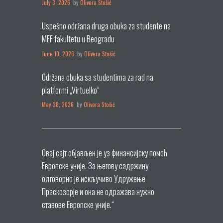
July 3, 2026
by
Olivera Stošić
Uspešno održana druga obuka za studente na
MEF fakultetu u Beogradu
June 10, 2026
by
Olivera Stošić
Održana obuka sa studentima za rad na
platformi „Virtuelko“
May 28, 2026
by
Olivera Stošić
Овај сајт објављен је уз финансијску помоћ
Европске уније. За његову садржину
одговорнo је искључиво Удружење
Праскозорје и она не одражава нужно
ставове Европске уније.“