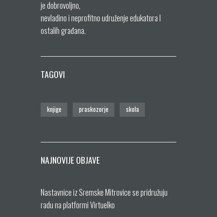
je dobrovoljno,
nevladino i neprofitno udruženje edukatora I
ostalih građana.
TAGOVI
knjige
praskozorje
skola
NAJNOVIJE OBJAVE
Nastavnice iz Sremske Mitrovice se pridružuju
radu na platformi Virtuelko