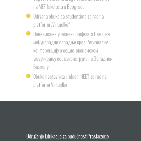
na MEF fakultetu u Beogradu
Održana obuka sa studentima za rad na
platformi „Virtuelko“
Повезивање учесника пројеката Немачке
међународне сарадње кроз Регионалну
конференцију о социо-економском
укључивању осетљивих група на Западном
Балкану
Obuka nastavnika i mladih NEET za rad na
platformi Virtuelko
Udruženje Edukacija za budućnost Praskozorje