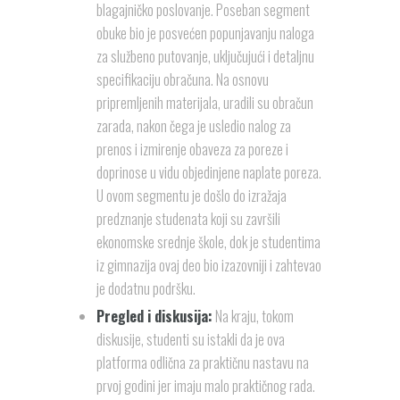
blagajničko poslovanje. Poseban segment
obuke bio je posvećen popunjavanju naloga
za službeno putovanje, uključujući i detaljnu
specifikaciju obračuna. Na osnovu
pripremljenih materijala, uradili su obračun
zarada, nakon čega je usledio nalog za
prenos i izmirenje obaveza za poreze i
doprinose u vidu objedinjene naplate poreza.
U ovom segmentu je došlo do izražaja
predznanje studenata koji su završili
ekonomske srednje škole, dok je studentima
iz gimnazija ovaj deo bio izazovniji i zahtevao
je dodatnu podršku.
Pregled i diskusija:
Na kraju, tokom
diskusije, studenti su istakli da je ova
platforma odlična za praktičnu nastavu na
prvoj godini jer imaju malo praktičnog rada.