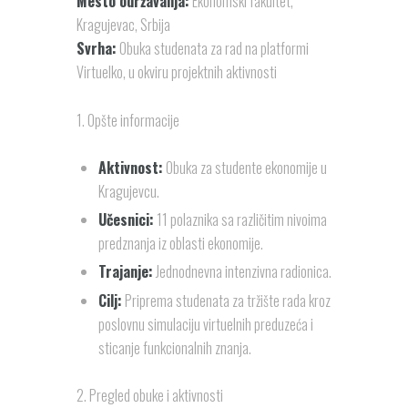
Mesto održavanja:
Ekonomski fakultet,
Kragujevac, Srbija
Svrha:
Obuka studenata za rad na platformi
Virtuelko, u okviru projektnih aktivnosti
1. Opšte informacije
Aktivnost:
Obuka za studente ekonomije u
Kragujevcu.
Učesnici:
11 polaznika sa različitim nivoima
predznanja iz oblasti ekonomije.
Trajanje:
Jednodnevna intenzivna radionica.
Cilj:
Priprema studenata za tržište rada kroz
poslovnu simulaciju virtuelnih preduzeća i
sticanje funkcionalnih znanja.
2. Pregled obuke i aktivnosti