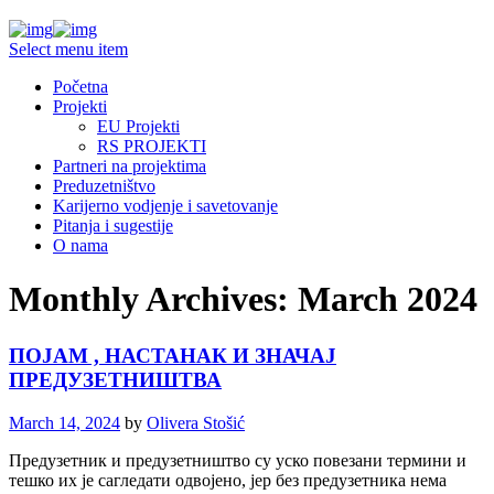
Select menu item
Početna
Projekti
EU Projekti
RS PROJEKTI
Partneri na projektima
Preduzetništvo
Karijerno vodjenje i savetovanje
Pitanja i sugestije
O nama
Monthly Archives: March 2024
ПОЈАМ , НАСТАНАК И ЗНАЧАЈ
ПРЕДУЗЕТНИШТВА
March 14, 2024
by
Olivera Stošić
Предузетник и предузетништво су уско повезани термини и
тешко их је сагледати одвојено, јер без предузетника нема