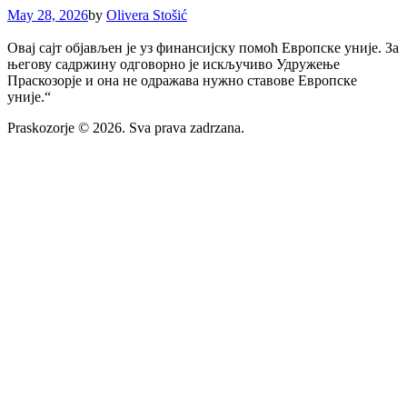
May 28, 2026
by
Olivera Stošić
Овај сајт објављен је уз финансијску помоћ Европске уније. За
његову садржину одговорнo је искључиво Удружење
Праскозорје и она не одражава нужно ставове Европске
уније.“
Praskozorje © 2026. Sva prava zadrzana.