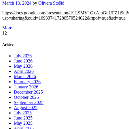
March 13, 2024
by
Olivera Stošić
https://docs.google.com/presentation/d/1L9MV1GxAmGuUFZ1t9u
usp=sharing&ouid=109337417280570524022&rtpof=true&sd=true
More
1
2
Arhive
July 2026
June 2026
May 2026
April 2026
March 2026
February 2026
January 2026
December 2025
October 2025
September 2025
August 2025
July 2025
June 2025
May 2025
April 2025