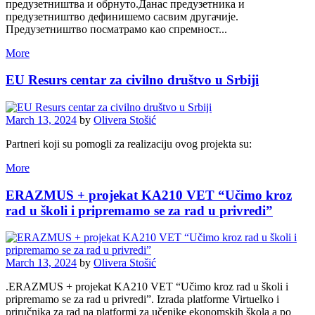
предузетништва и обрнуто.Данас предузетника и
предузетништво дефинишемо сасвим другачије.
Предузетништво посматрамо као спремност...
More
EU Resurs centar za civilno društvo u Srbiji
March 13, 2024
by
Olivera Stošić
Partneri koji su pomogli za realizaciju ovog projekta su:
More
ERAZMUS + projekat KA210 VET “Učimo kroz
rad u školi i pripremamo se za rad u privredi”
March 13, 2024
by
Olivera Stošić
.ERAZMUS + projekat KA210 VET “Učimo kroz rad u školi i
pripremamo se za rad u privredi”. Izrada platforme Virtuelko i
priručnika za rad na platformi za učenike ekonomskih škola a po