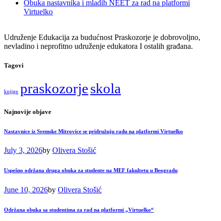
Obuka nastavnika i mladih NEET za rad na platformi
Virtuelko
Udruženje Edukacija za budućnost Praskozorje je dobrovoljno,
nevladino i neprofitno udruženje edukatora I ostalih građana.
Tagovi
praskozorje
skola
knjige
Najnovije objave
Nastavnice iz Sremske Mitrovice se pridružuju radu na platformi Virtuelko
July 3, 2026
by
Olivera Stošić
Uspešno održana druga obuka za studente na MEF fakultetu u Beogradu
June 10, 2026
by
Olivera Stošić
Održana obuka sa studentima za rad na platformi „Virtuelko“