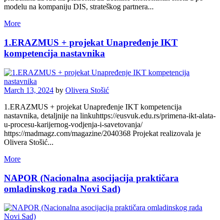
modelu na kompaniju DIS, strateškog partnera...
More
1.ERAZMUS + projekat Unapređenje IKT
kompetencija nastavnika
March 13, 2024
by
Olivera Stošić
1.ERAZMUS + projekat Unapređenje IKT kompetencija
nastavnika, detaljnije na linkuhttps://eusvuk.edu.rs/primena-ikt-alata-
u-procesu-karijernog-vodjenja-i-savetovanja/
https://madmagz.com/magazine/2040368 Projekat realizovala je
Olivera Stošić...
More
NAPOR (Nacionalna asocijacija praktičara
omladinskog rada Novi Sad)