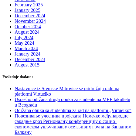
February 2025
January 2025
December 2024
November 2024
October 2024
August 2024
July 2024
May 2024
March 2024
January 2024
December 2023
August 2015
Poslednje dodato:
Nastavnice iz Sremske Mitrovice se pridružuju radu na
platformi Virtuelko
Uspešno održana druga obuka za studente na MEF fakultetu
u Beogradu
Održana obuka sa studentima za rad na platformi „Virtuelko“
Повезивање учесника пројеката Немачке међународне
сарадње кроз Регионалну конференцију о социо-
економском укључивању осетљивих група на Западном
Балкану