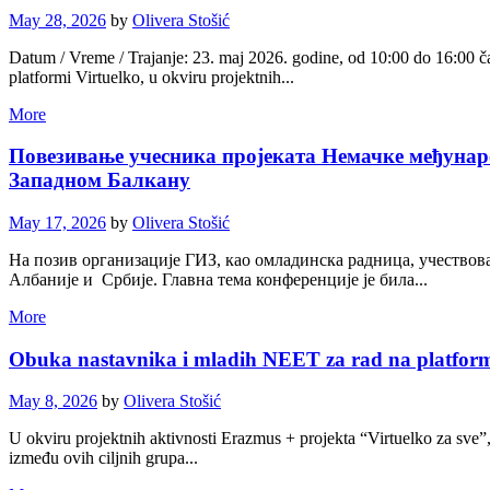
May 28, 2026
by
Olivera Stošić
Datum / Vreme / Trajanje: 23. maj 2026. godine, od 10:00 do 16:00 ča
platformi Virtuelko, u okviru projektnih...
More
Повезивање учесника пројеката Немачке међунар
Западном Балкану
May 17, 2026
by
Olivera Stošić
На позив организације ГИЗ, као омладинска радница, учествова
Албаније и Србије. Главна тема конференције је била...
More
Obuka nastavnika i mladih NEET za rad na platform
May 8, 2026
by
Olivera Stošić
U okviru projektnih aktivnosti Erazmus + projekta “Virtuelko za sve”, 
između ovih ciljnih grupa...