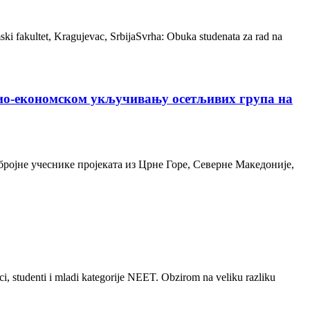
ski fakultet, Kragujevac, SrbijaSvrha: Obuka studenata za rad na
цио-економском укључивању осетљивих група на
бројне учеснике пројеката из Црне Горе, Северне Македоније,
ici, studenti i mladi kategorije NEET. Obzirom na veliku razliku