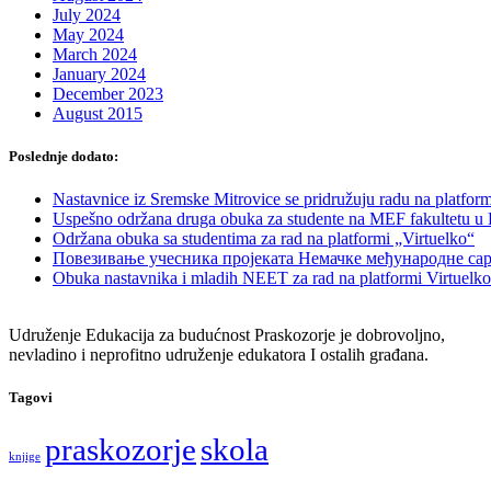
July 2024
May 2024
March 2024
January 2024
December 2023
August 2015
Poslednje dodato:
Nastavnice iz Sremske Mitrovice se pridružuju radu na platform
Uspešno održana druga obuka za studente na MEF fakultetu u
Održana obuka sa studentima za rad na platformi „Virtuelko“
Повезивање учесника пројеката Немачке међународне са
Obuka nastavnika i mladih NEET za rad na platformi Virtuelko
Udruženje Edukacija za budućnost Praskozorje je dobrovoljno,
nevladino i neprofitno udruženje edukatora I ostalih građana.
Tagovi
praskozorje
skola
knjige