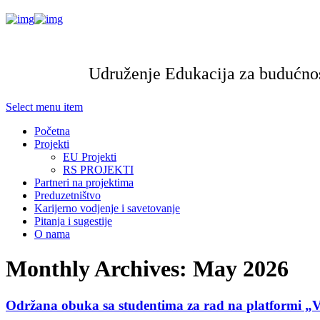
Udruženje Edukacija za budućnos
Select menu item
Početna
Projekti
EU Projekti
RS PROJEKTI
Partneri na projektima
Preduzetništvo
Karijerno vodjenje i savetovanje
Pitanja i sugestije
O nama
Monthly Archives: May 2026
Održana obuka sa studentima za rad na platformi „V