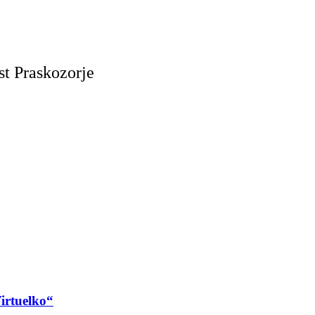
t Praskozorje
irtuelko“