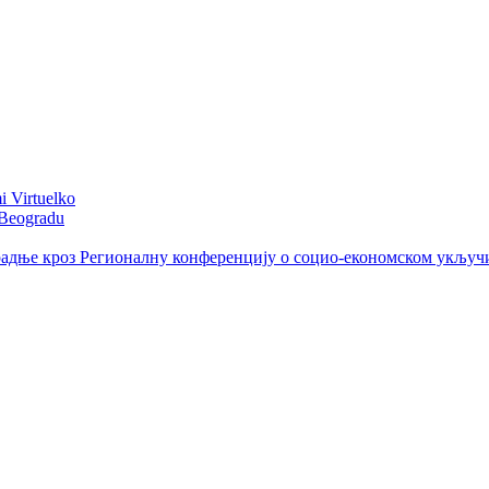
i Virtuelko
 Beogradu
радње кроз Регионалну конференцију о социо-економском укључ