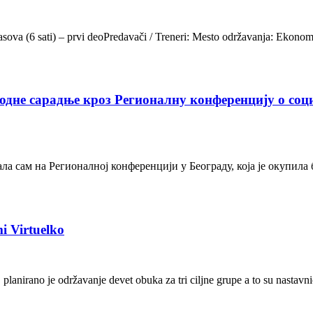
sova (6 sati) – prvi deoPredavači / Treneri: Mesto održavanja: Ekonom
одне сарадње кроз Регионалну конференцију о со
ла сам на Регионалној конференцији у Београду, која је окупила 
i Virtuelko
planirano je održavanje devet obuka za tri ciljne grupe a to su nastavn