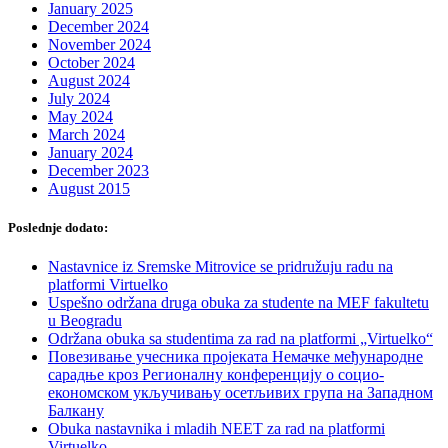
January 2025
December 2024
November 2024
October 2024
August 2024
July 2024
May 2024
March 2024
January 2024
December 2023
August 2015
Poslednje dodato:
Nastavnice iz Sremske Mitrovice se pridružuju radu na
platformi Virtuelko
Uspešno održana druga obuka za studente na MEF fakultetu
u Beogradu
Održana obuka sa studentima za rad na platformi „Virtuelko“
Повезивање учесника пројеката Немачке међународне
сарадње кроз Регионалну конференцију о социо-
економском укључивању осетљивих група на Западном
Балкану
Obuka nastavnika i mladih NEET za rad na platformi
Virtuelko