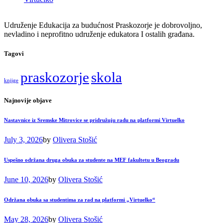
Udruženje Edukacija za budućnost Praskozorje je dobrovoljno,
nevladino i neprofitno udruženje edukatora I ostalih građana.
Tagovi
praskozorje
skola
knjige
Najnovije objave
Nastavnice iz Sremske Mitrovice se pridružuju radu na platformi Virtuelko
July 3, 2026
by
Olivera Stošić
Uspešno održana druga obuka za studente na MEF fakultetu u Beogradu
June 10, 2026
by
Olivera Stošić
Održana obuka sa studentima za rad na platformi „Virtuelko“
May 28, 2026
by
Olivera Stošić