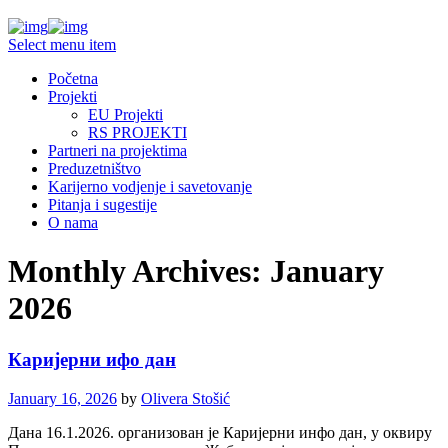
Select menu item
Početna
Projekti
EU Projekti
RS PROJEKTI
Partneri na projektima
Preduzetništvo
Karijerno vodjenje i savetovanje
Pitanja i sugestije
O nama
Monthly Archives: January
2026
Каријерни ифо дан
January 16, 2026
by
Olivera Stošić
Дана 16.1.2026. организован је Каријерни инфо дан, у оквиру