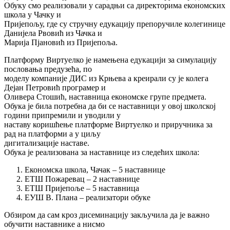
Обуку смо реализовали у сарадњи са директорима економских
школа у Чачку и
Пријепољу, где су стручну едукацију препоручиле колегинице
Данијела Рвовић из Чачка и
Марија Пјановић из Пријепоља.
Платформу Виртуелко је намењена едукацији за симулацију
пословања предузећа, по
моделу компаније ДИС из Крњева а креирали су је колега
Дејан Петровић програмер и
Оливера Стошић, наставница економске групе предмета.
Обука је била потребна да би се наставници у овој школској
години припремили и уводили у
наставу коришћење платформе Виртуелко и приручника за
рад на платформи а у циљу
дигитализације наставе.
Обука је реализована за наставнице из следећих школа:
Економска школа, Чачак – 5 наставнице
ЕТШ Пожаревац – 2 наставнице
ЕТШ Пријепоље – 5 наставница
ЕУШ В. Плана – реализатори обуке
Обзиром да сам кроз дисеминацију закључила да је важно
обучити наставнике а нисмо