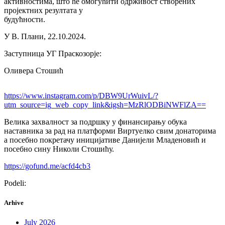
активностима, што ће омогућити одрживост створених
пројектних резултата у
будућности.
У В. Плани, 22.10.2024.
Заступница УГ Праскозорје:
Оливера Стошић
https://www.instagram.com/p/DBW9UrWuivL/?
utm_source=ig_web_copy_link&igsh=MzRlODBiNWFlZA==
Велика захвалност за подршку у финансирању обука
наставника за рад на платформи Виртуелко свим донаторима
а посебно покретачу иницијативе Данијели Младеновић и
посебно сину Николи Стошићу.
https://gofund.me/acfd4cb3
Podeli:
Arhive
July 2026