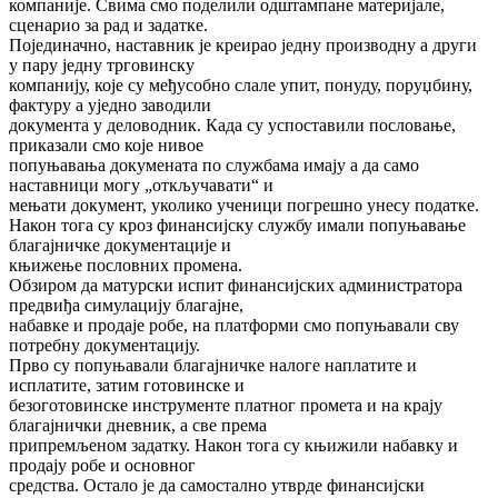
компаније. Свима смо поделили одштампане материјале,
сценарио за рад и задатке.
Појединачно, наставник је креирао једну производну а други
у пару једну трговинску
компанију, које су међусобно слале упит, понуду, поруџбину,
фактуру а уједно заводили
документа у деловодник. Када су успоставили пословање,
приказали смо које нивое
попуњавања докумената по службама имају а да само
наставници могу „откључавати“ и
мењати документ, уколико ученици погрешно унесу податке.
Након тога су кроз финансијску службу имали попуњавање
благајничке документације и
књижење пословних промена.
Обзиром да матурски испит финансијских администратора
предвиђа симулацију благајне,
набавке и продаје робе, на платформи смо попуњавали сву
потребну документацију.
Прво су попуњавали благајничке налоге наплатите и
исплатите, затим готовинске и
безоготовинске инструменте платног промета и на крају
благајнички дневник, а све према
припремљеном задатку. Након тога су књижили набавку и
продају робе и основног
средства. Остало је да самостално утврде финансијски