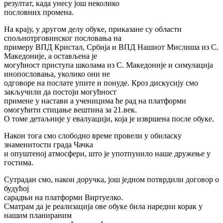
резултат, када унесу још неколико
пословних промена.
На крају, у другом делу обуке, приказане су области
спољнотрговинског пословања на
примеру ВПД Кристал, Србија и ВПД Нашиот Мислиша из С.
Македоније, а остављена је
могућност приступа школама из С. Македоније и симулација
инопословања, уколико они не
одговоре на послате упите и понуде. Кроз дискусију смо
закључили да постоји могућност
примене у настави а ученицима ће рад на платформи
омогућити стицање вештина за 21.век.
О томе детаљније у евалуацији, која је извршена после обуке.
Након тога смо слободно време провели у обиласку
знаменитости града Чачка
и опуштеној атмосфери, што је употпунило наше дружење у
гостима.
Сутрадан смо, након доручка, још једном потврдили договор о
будућој
сарадњи на платформи Виртуелко.
Сматрам да је реализација ове обуке била наредни корак у
нашим планираним