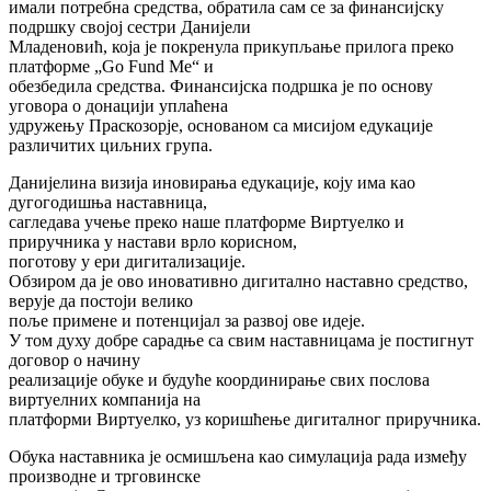
имали потребна средства, обратила сам се за финансијску
подршку својој сестри Данијели
Младеновић, која је покренула прикупљање прилога преко
платформе „Go Fund Me“ и
обезбедила средства. Финансијска подршка је по основу
уговора о донацији уплаћена
удружењу Праскозорје, основаном са мисијом едукације
различитих циљних група.
Данијелина визија иновирања едукације, коју има као
дугогодишња наставница,
сагледава учење преко наше платформе Виртуелко и
приручника у настави врло корисном,
поготову у ери дигитализације.
Обзиром да је ово иновативно дигитално наставно средство,
верује да постоји велико
поље примене и потенцијал за развој ове идеје.
У том духу добре сарадње са свим наставницама је постигнут
договор о начину
реализације обуке и будуће координирање свих послова
виртуелних компанија на
платформи Виртуелко, уз коришћење дигиталног приручника.
Обука наставника је осмишљена као симулација рада између
производне и трговинске