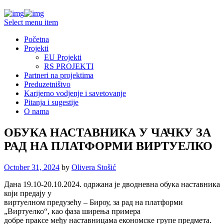
Select menu item
Početna
Projekti
EU Projekti
RS PROJEKTI
Partneri na projektima
Preduzetništvo
Karijerno vodjenje i savetovanje
Pitanja i sugestije
O nama
ОБУКА НАСТАВНИКА У ЧАЧКУ ЗА
РАД НА ПЛАТФОРМИ ВИРТУЕЛКО
October 31, 2024
by
Olivera Stošić
Дана 19.10-20.10.2024. одржана је дводневна обука наставника
који предају у
виртуелном предузећу – Бироу, за рад на платформи
„Виртуелко“, као фаза ширења примера
добре праксе међу наставницама економске групе предмета.