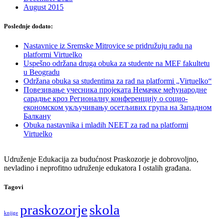
August 2015
Poslednje dodato:
Nastavnice iz Sremske Mitrovice se pridružuju radu na
platformi Virtuelko
Uspešno održana druga obuka za studente na MEF fakultetu
u Beogradu
Održana obuka sa studentima za rad na platformi „Virtuelko“
Повезивање учесника пројеката Немачке међународне
сарадње кроз Регионалну конференцију о социо-
економском укључивању осетљивих група на Западном
Балкану
Obuka nastavnika i mladih NEET za rad na platformi
Virtuelko
Udruženje Edukacija za budućnost Praskozorje je dobrovoljno,
nevladino i neprofitno udruženje edukatora I ostalih građana.
Tagovi
praskozorje
skola
knjige