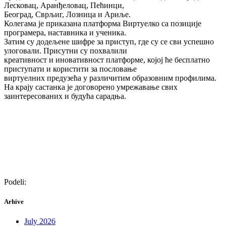
Лесковац, Аранђеловац, Пећинци,
Београд, Сврљиг, Лозница и Ариље.
Колегама је приказана платформа Виртуелко са позиције
програмера, наставника и ученика.
Затим су додељене шифре за приступ, где су се сви успешно
улоговали. Присутни су похвалили
креативност и иновативност платформе, којој ће бесплатно
приступати и користити за пословање
виртуелних предузећа у различитим образовним профилима.
На крају састанка је договорено умрежавање свих
заинтересованих и будућа сарадња.
Podeli:
Arhive
July 2026