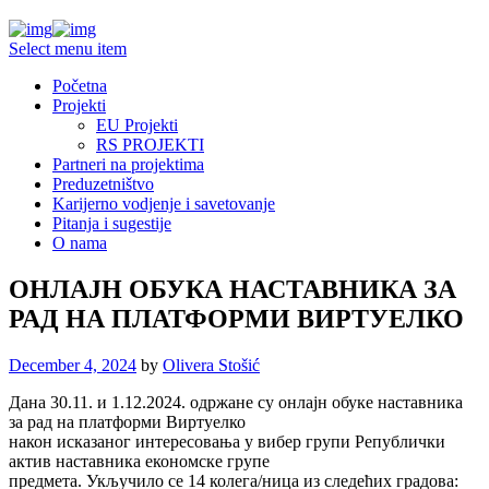
Select menu item
Početna
Projekti
EU Projekti
RS PROJEKTI
Partneri na projektima
Preduzetništvo
Karijerno vodjenje i savetovanje
Pitanja i sugestije
O nama
ОНЛАЈН ОБУКА НАСТАВНИКА ЗА
РАД НА ПЛАТФОРМИ ВИРТУЕЛКО
December 4, 2024
by
Olivera Stošić
Дана 30.11. и 1.12.2024. одржане су онлајн обуке наставника
за рад на платформи Виртуелко
након исказаног интересовања у вибер групи Републички
актив наставника економске групе
предмета. Укључило се 14 колега/ница из следећих градова: