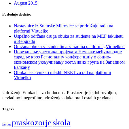
August 2015
Poslednje dodato:
Nastavnice iz Sremske Mitrovice se pridružuju radu na
platformi Virtuelko
Uspešno održana druga obuka za studente na MEF fakultetu
u Beogradu
Održana obuka sa studentima za rad na platformi „Virtuelko“
Повезивање учесника пројеката Немачке међународне
сарадње кроз Регионалну конференцију о социо-
економском укључивању осетљивих група на Западном
Балкану
Obuka nastavnika i mladih NEET za rad na platformi
Virtuelko
Udruženje Edukacija za budućnost Praskozorje je dobrovoljno,
nevladino i neprofitno udruženje edukatora I ostalih građana.
Tagovi
praskozorje
skola
knjige