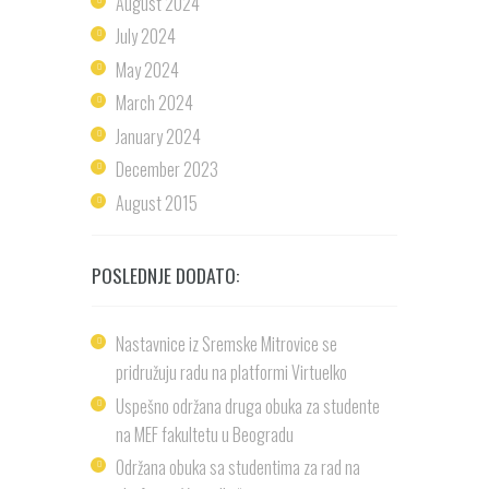
August
2024
July
2024
May
2024
March
2024
January
2024
December
2023
August
2015
POSLEDNJE DODATO:
Nastavnice iz Sremske Mitrovice se
pridružuju radu na platformi Virtuelko
Uspešno održana druga obuka za studente
na MEF fakultetu u Beogradu
Održana obuka sa studentima za rad na