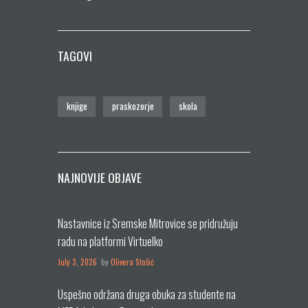
TAGOVI
knjige
praskozorje
skola
NAJNOVIJE OBJAVE
Nastavnice iz Sremske Mitrovice se pridružuju
radu na platformi Virtuelko
July 3, 2026
by
Olivera Stošić
Uspešno održana druga obuka za studente na