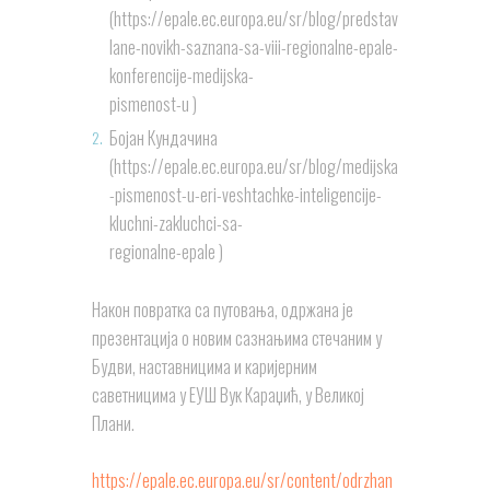
(https://epale.ec.europa.eu/sr/blog/predstav
lane-novikh-saznana-sa-viii-regionalne-epale-
konferencije-medijska-
pismenost-u )
Бојан Кундачина
(https://epale.ec.europa.eu/sr/blog/medijska
-pismenost-u-eri-veshtachke-inteligencije-
kluchni-zakluchci-sa-
regionalne-epale )
Након повратка са путовања, одржана је
презентација о новим сазнањима стечаним у
Будви, наставницима и каријерним
саветницима у ЕУШ Вук Караџић, у Великој
Плани.
https://epale.ec.europa.eu/sr/content/odrzhan