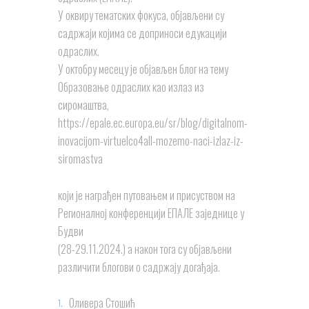
У оквиру тематских фокуса, објављени су
садржаји којима се доприноси едукацији
одраслих.
У октобру месецу је објављен блог на тему
Образовање одраслих као излаз из
сиромаштва,
https://epale.ec.europa.eu/sr/blog/digitalnom-
inovacijom-virtuelco4all-mozemo-naci-izlaz-iz-
siromastva
који је награђен путовањем и присуством на
Регионалној конференцији ЕПАЛЕ заједнице у
Будви
(28-29.11.2024.) а након тога су објављени
различити блогови о садржају догађаја.
Оливера Стошић