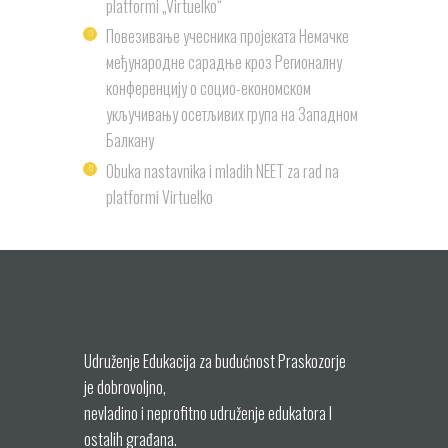
platformi „Virtuelko“
Повезивање учесника пројеката Немачке
међународне сарадње кроз Регионалну
конференцију о социо-економском
укључивању осетљивих група на Западном
Балкану
Obuka nastavnika i mladih NEET za rad na
platformi Virtuelko
Udruženje Edukacija za budućnost Praskozorje
je dobrovoljno,
nevladino i neprofitno udruženje edukatora I
ostalih građana.