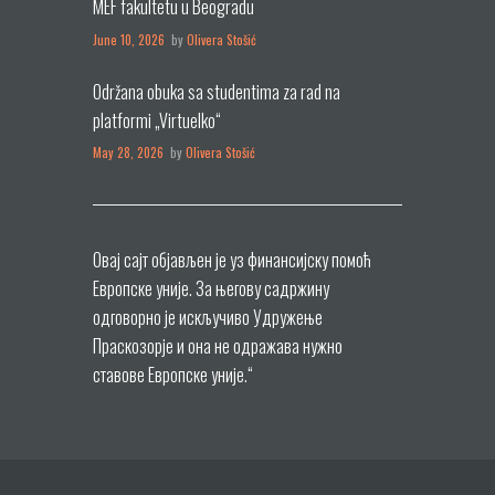
MEF fakultetu u Beogradu
June 10, 2026
by
Olivera Stošić
Održana obuka sa studentima za rad na
platformi „Virtuelko“
May 28, 2026
by
Olivera Stošić
Овај сајт објављен је уз финансијску помоћ
Европске уније. За његову садржину
одговорнo је искључиво Удружење
Праскозорје и она не одражава нужно
ставове Европске уније.“