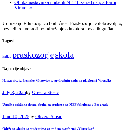
Obuka nastavnika i mladih NEET za rad na platformi
Virtuelko
Udruženje Edukacija za budućnost Praskozorje je dobrovoljno,
nevladino i neprofitno udruženje edukatora I ostalih građana.
Tagovi
praskozorje
skola
knjige
Najnovije objave
Nastavnice iz Sremske Mitrovice se pridružuju radu na platformi Virtuelko
July 3, 2026
by
Olivera Stošić
Uspešno održana druga obuka za studente na MEF fakultetu u Beogradu
June 10, 2026
by
Olivera Stošić
Održana obuka sa studentima za rad na platformi „Virtuelko“