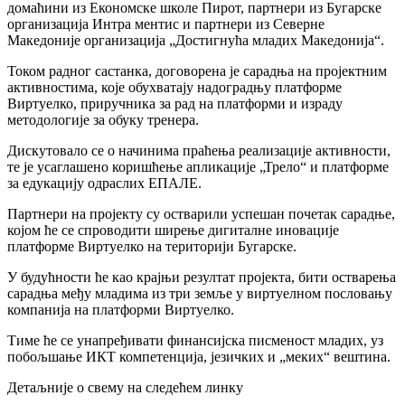
домаћини из Економске школе Пирот, партнери из Бугарске
организација Интра ментис и партнери из Северне
Македоније организација „Достигнућа младих Македонија“.
Током радног састанка, договорена је сарадња на пројектним
активностима, које обухватају надоградњу платформе
Виртуелко, приручника за рад на платформи и израду
методологије за обуку тренера.
Дискутовало се о начинима праћења реализације активности,
те је усаглашено коришћење апликације „Трело“ и платформе
за едукацију одраслих ЕПАЛЕ.
Партнери на пројекту су остварили успешан почетак сарадње,
којом ће се спроводити ширење дигиталне иновације
платформе Виртуелко на територији Бугарске.
У будућности ће као крајњи резултат пројекта, бити остварења
сарадња међу младима из три земље у виртуелном пословању
компанија на платформи Виртуелко.
Тиме ће се унапређивати финансијска писменост младих, уз
побољшање ИКТ компетенција, језичких и „меких“ вештина.
Детаљније о свему на следећем линку