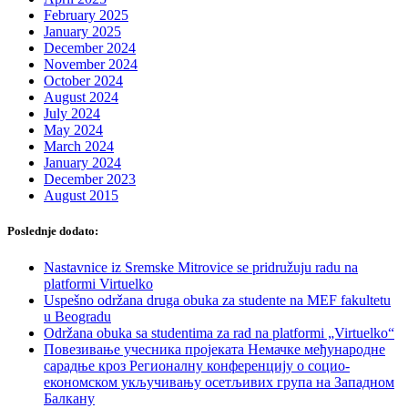
February 2025
January 2025
December 2024
November 2024
October 2024
August 2024
July 2024
May 2024
March 2024
January 2024
December 2023
August 2015
Poslednje dodato:
Nastavnice iz Sremske Mitrovice se pridružuju radu na
platformi Virtuelko
Uspešno održana druga obuka za studente na MEF fakultetu
u Beogradu
Održana obuka sa studentima za rad na platformi „Virtuelko“
Повезивање учесника пројеката Немачке међународне
сарадње кроз Регионалну конференцију о социо-
економском укључивању осетљивих група на Западном
Балкану