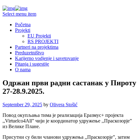
Select menu item
Početna
Projekti
EU Projekti
RS PROJEKTI
Partneri na projektima
Preduzetništvo
Karijerno vodjenje i savetovanje
Pitanja i sugestije
O nama
Одржан први радни састанак у Пироту
27-28.9.2025.
September 29, 2025
by
Olivera Stošić
Повод окупљања тима је реализација Еразмус+ пројекта
,,Virtuelco4All” чији је координатор удружење ,,Праскозорје”
из Велике Плане.
Присутни су били чланови удружења ,,Праскозорје”, затим