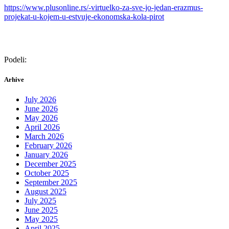
https://www.plusonline.rs/-virtuelko-za-sve-jo-jedan-erazmus-
projekat-u-kojem-u-estvuje-ekonomska-kola-pirot
Podeli:
Arhive
July 2026
June 2026
May 2026
April 2026
March 2026
February 2026
January 2026
December 2025
October 2025
September 2025
August 2025
July 2025
June 2025
May 2025
April 2025