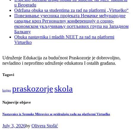
u Beogradu
Održana obuka sa studentima za rad na platformi „Virtuelko“
Повезивање учесника пројеката Немачке међународне
сарадње кроз Регионалну конференцију о социо-
економском укључивању осетљивих група на Западном
Балкану
Obuka nastavnika i mladih NEET za rad na platformi
Virtuelko
Udruženje Edukacija za budućnost Praskozorje je dobrovoljno,
nevladino i neprofitno udruženje edukatora I ostalih građana.
Tagovi
praskozorje
skola
knjige
Najnovije objave
Nastavnice iz Sremske Mitrovice se pridružuju radu na platformi Virtuelko
July 3, 2026
by
Olivera Stošić