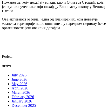
Пожаревца, коју похађају млади, као и Оливера Стошић, која
је окупила учеснике који похађају Економску школу у Великој
Плани.
Ова активност је била једна од планираних, која повезује
младе са територије наше општине а у наредном периоду ће се
организовати још оваквих догађаја.
Podeli:
Arhive
July 2026
June 2026
May 2026
April 2026
March 2026
February 2026
January 2026
December 2025