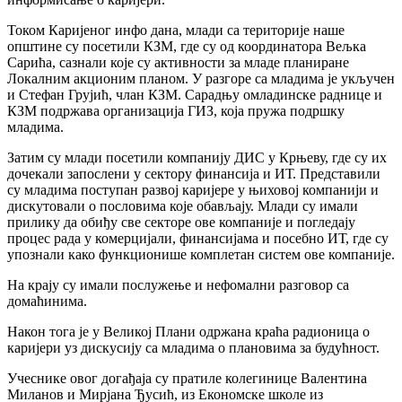
Током Каријеног инфо дана, млади са територије наше
општине су посетили КЗМ, где су од координатора Вељка
Сарића, сазнали које су активности за младе планиране
Локалним акционим планом. У разгоре са младима је укључен
и Стефан Грујић, члан КЗМ. Сарадњу омладинске раднице и
КЗМ подржава организација ГИЗ, која пружа подршку
младима.
Затим су млади посетили компанију ДИС у Крњеву, где су их
дочекали запослени у сектору финансија и ИТ. Представили
су младима поступан развој каријере у њиховој компанији и
дискутовали о пословима које обављају. Млади су имали
прилику да обиђу све секторе ове компаније и погледају
процес рада у комерцијали, финaнсијама и посебно ИТ, где су
упознали како функционише комплетан систем ове компаније.
На крају су имали послужење и нефомални разговор са
домаћинима.
Након тога је у Великој Плани одржана краћа радионица о
каријери уз дискусију са младима о плановима за будућност.
Учеснике овог догађаја су пратиле колегинице Валентина
Миланов и Мирјана Ђусић, из Економске школе из