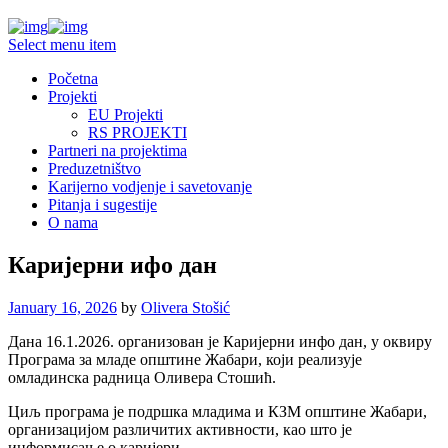
Select menu item
Početna
Projekti
EU Projekti
RS PROJEKTI
Partneri na projektima
Preduzetništvo
Karijerno vodjenje i savetovanje
Pitanja i sugestije
O nama
Каријерни ифо дан
January 16, 2026
by
Olivera Stošić
Дана 16.1.2026. организован је Каријерни инфо дан, у оквиру
Програма за младе општине Жабари, који реализује
омладинска радница Оливера Стошић.
Циљ програма је подршка младима и КЗМ општине Жабари,
организацијом различитих активности, као што је
информисање о каријери.