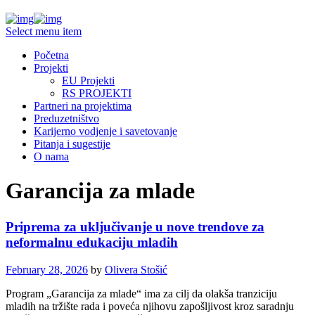
Select menu item
Početna
Projekti
EU Projekti
RS PROJEKTI
Partneri na projektima
Preduzetništvo
Karijerno vodjenje i savetovanje
Pitanja i sugestije
O nama
Garancija za mlade
Priprema za uključivanje u nove trendove za
neformalnu edukaciju mladih
February 28, 2026
by
Olivera Stošić
Program „Garancija za mlade“ ima za cilj da olakša tranziciju
mladih na tržište rada i poveća njihovu zapošljivost kroz saradnju