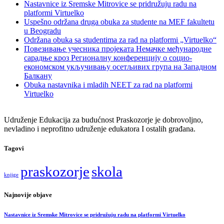
Nastavnice iz Sremske Mitrovice se pridružuju radu na
platformi Virtuelko
Uspešno održana druga obuka za studente na MEF fakultetu
u Beogradu
Održana obuka sa studentima za rad na platformi „Virtuelko“
Повезивање учесника пројеката Немачке међународне
сарадње кроз Регионалну конференцију о социо-
економском укључивању осетљивих група на Западном
Балкану
Obuka nastavnika i mladih NEET za rad na platformi
Virtuelko
Udruženje Edukacija za budućnost Praskozorje je dobrovoljno,
nevladino i neprofitno udruženje edukatora I ostalih građana.
Tagovi
praskozorje
skola
knjige
Najnovije objave
Nastavnice iz Sremske Mitrovice se pridružuju radu na platformi Virtuelko