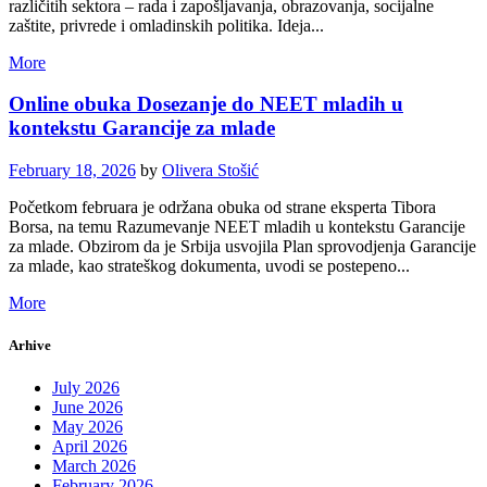
različitih sektora – rada i zapošljavanja, obrazovanja, socijalne
zaštite, privrede i omladinskih politika. Ideja...
More
Online obuka Dosezanje do NEET mladih u
kontekstu Garancije za mlade
February 18, 2026
by
Olivera Stošić
Početkom februara je održana obuka od strane eksperta Tibora
Borsa, na temu Razumevanje NEET mladih u kontekstu Garancije
za mlade. Obzirom da je Srbija usvojila Plan sprovodjenja Garancije
za mlade, kao strateškog dokumenta, uvodi se postepeno...
More
Arhive
July 2026
June 2026
May 2026
April 2026
March 2026
February 2026