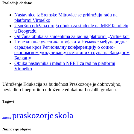
Poslednje dodato:
Nastavnice iz Sremske Mitrovice se pridružuju radu na
platformi Virtuelko
Uspešno održana druga obuka za studente na MEF fakultetu
u Beogradu
Održana obuka sa studentima za rad na platformi „Virtuelko“
Повезивање учесника пројеката Немачке међународне
сарадње кроз Регионалну конференцију о социо-
економском укључивању осетљивих група на Западном
Балкану
Obuka nastavnika i mladih NEET za rad na platformi
Virtuelko
Udruženje Edukacija za budućnost Praskozorje je dobrovoljno,
nevladino i neprofitno udruženje edukatora I ostalih građana.
Tagovi
praskozorje
skola
knjige
Najnovije objave