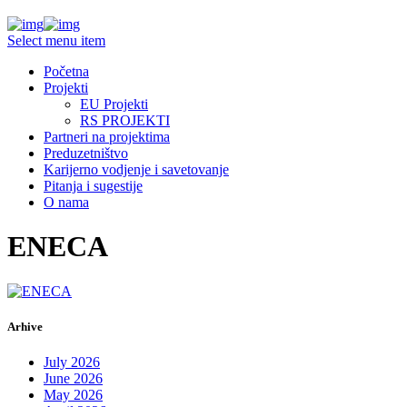
Select menu item
Početna
Projekti
EU Projekti
RS PROJEKTI
Partneri na projektima
Preduzetništvo
Karijerno vodjenje i savetovanje
Pitanja i sugestije
O nama
ENECA
Arhive
July 2026
June 2026
May 2026