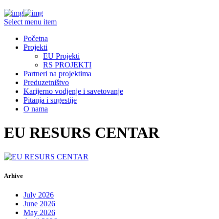
Select menu item
Početna
Projekti
EU Projekti
RS PROJEKTI
Partneri na projektima
Preduzetništvo
Karijerno vodjenje i savetovanje
Pitanja i sugestije
O nama
EU RESURS CENTAR
Arhive
July 2026
June 2026
May 2026