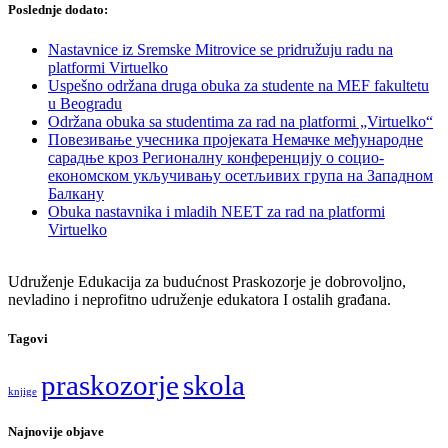
Poslednje dodato:
Nastavnice iz Sremske Mitrovice se pridružuju radu na
platformi Virtuelko
Uspešno održana druga obuka za studente na MEF fakultetu
u Beogradu
Održana obuka sa studentima za rad na platformi „Virtuelko“
Повезивање учесника пројеката Немачке међународне
сарадње кроз Регионалну конференцију о социо-
економском укључивању осетљивих група на Западном
Балкану
Obuka nastavnika i mladih NEET za rad na platformi
Virtuelko
Udruženje Edukacija za budućnost Praskozorje je dobrovoljno,
nevladino i neprofitno udruženje edukatora I ostalih građana.
Tagovi
praskozorje
skola
knjige
Najnovije objave