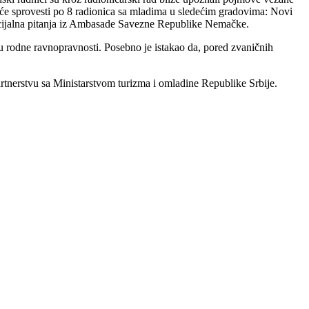
 će sprovesti po 8 radionica sa mladima u sledećim gradovima: Novi
ocijalna pitanja iz Ambasade Savezne Republike Nemačke.
rodne ravnopravnosti. Posebno je istakao da, pored zvaničnih
rtnerstvu sa Ministarstvom turizma i omladine Republike Srbije.