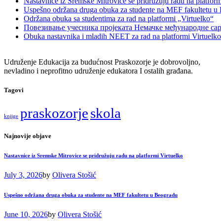
Nastavnice iz Sremske Mitrovice se pridružuju radu na platform
Uspešno održana druga obuka za studente na MEF fakultetu u
Održana obuka sa studentima za rad na platformi „Virtuelko“
Повезивање учесника пројеката Немачке међународне са
Obuka nastavnika i mladih NEET za rad na platformi Virtuelko
Udruženje Edukacija za budućnost Praskozorje je dobrovoljno,
nevladino i neprofitno udruženje edukatora I ostalih građana.
Tagovi
praskozorje
skola
knjige
Najnovije objave
Nastavnice iz Sremske Mitrovice se pridružuju radu na platformi Virtuelko
July 3, 2026
by
Olivera Stošić
Uspešno održana druga obuka za studente na MEF fakultetu u Beogradu
June 10, 2026
by
Olivera Stošić