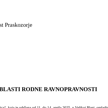
t Praskozorje
BLASTI RODNE RAVNOPRAVNOSTI
“, koja je održana od 11. do 14. aprila 2025. u Velikoj Plani, omladin