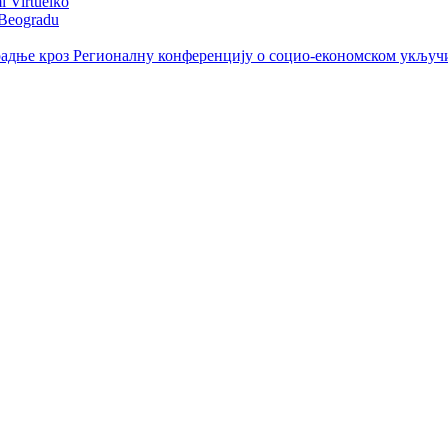
i Virtuelko
 Beogradu
радње кроз Регионалну конференцију о социо-економском укључ