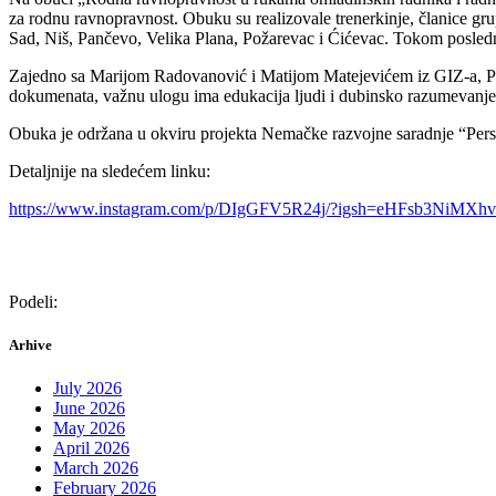
za rodnu ravnopravnost. Obuku su realizovale trenerkinje, članice gr
Sad, Niš, Pančevo, Velika Plana, Požarevac i Ćićevac. Tokom posled
Zajedno sa Marijom Radovanović i Matijom Matejevićem iz GIZ-a, Pee
dokumenata, važnu ulogu ima edukacija ljudi i dubinsko razumevanje
Obuka je održana u okviru projekta Nemačke razvojne saradnje “Persp
Detaljnije na sledećem linku:
https://www.instagram.com/p/DIgGFV5R24j/?igsh=eHFsb3NiMXh
Podeli:
Arhive
July 2026
June 2026
May 2026
April 2026
March 2026
February 2026