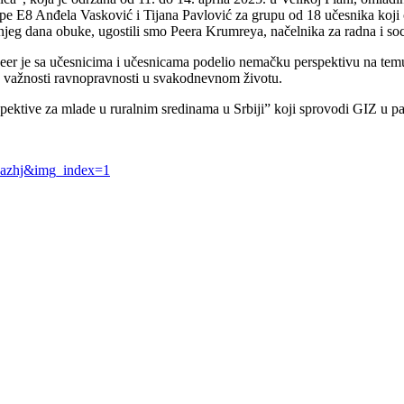
upe E8 Anđela Vasković i Tijana Pavlović za grupu od 18 učesnika koji
njeg dana obuke, ugostili smo Peera Krumreya, načelnika za radna i s
r je sa učesnicima i učesnicama podelio nemačku perspektivu na temu 
 važnosti ravnopravnosti u svakodnevnom životu.
ektive za mlade u ruralnim sredinama u Srbiji” koji sprovodi GIZ u pa
vazhj&img_index=1