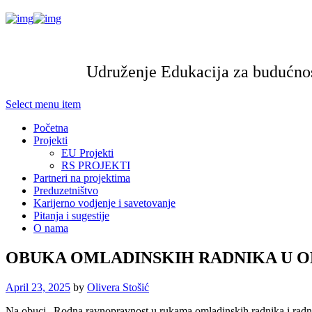
Udruženje Edukacija za budućnos
Select menu item
Početna
Projekti
EU Projekti
RS PROJEKTI
Partneri na projektima
Preduzetništvo
Karijerno vodjenje i savetovanje
Pitanja i sugestije
O nama
OBUKA OMLADINSKIH RADNIKA U O
April 23, 2025
by
Olivera Stošić
Na obuci „Rodna ravnopravnost u rukama omladinskih radnika i radnica