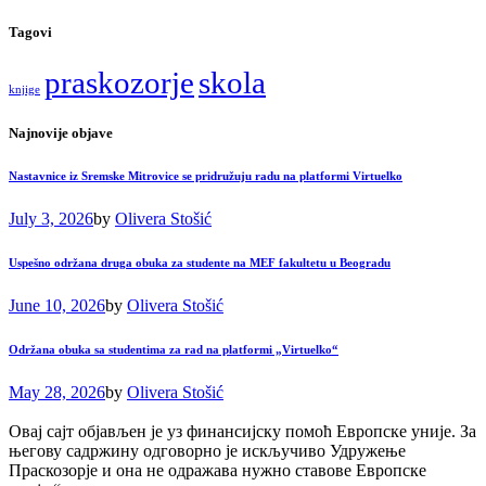
Tagovi
praskozorje
skola
knjige
Najnovije objave
Nastavnice iz Sremske Mitrovice se pridružuju radu na platformi Virtuelko
July 3, 2026
by
Olivera Stošić
Uspešno održana druga obuka za studente na MEF fakultetu u Beogradu
June 10, 2026
by
Olivera Stošić
Održana obuka sa studentima za rad na platformi „Virtuelko“
May 28, 2026
by
Olivera Stošić
Овај сајт објављен је уз финансијску помоћ Европске уније. За
његову садржину одговорнo је искључиво Удружење
Праскозорје и она не одражава нужно ставове Европске