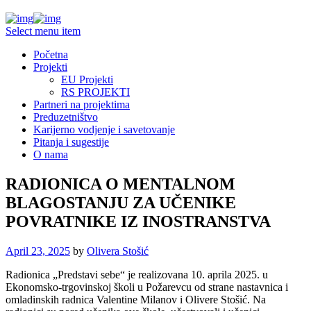
Select menu item
Početna
Projekti
EU Projekti
RS PROJEKTI
Partneri na projektima
Preduzetništvo
Karijerno vodjenje i savetovanje
Pitanja i sugestije
O nama
RADIONICA O MENTALNOM
BLAGOSTANJU ZA UČENIKE
POVRATNIKE IZ INOSTRANSTVA
April 23, 2025
by
Olivera Stošić
Radionica „Predstavi sebe“ je realizovana 10. aprila 2025. u
Ekonomsko-trgovinskoj školi u Požarevcu od strane nastavnica i
omladinskih radnica Valentine Milanov i Olivere Stošić. Na