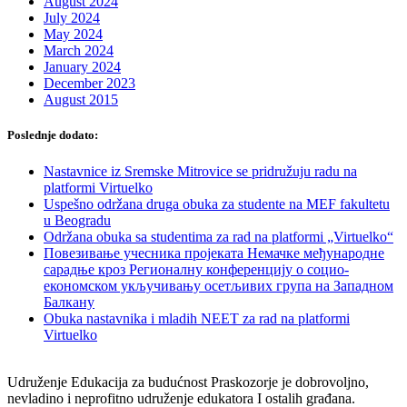
August 2024
July 2024
May 2024
March 2024
January 2024
December 2023
August 2015
Poslednje dodato:
Nastavnice iz Sremske Mitrovice se pridružuju radu na
platformi Virtuelko
Uspešno održana druga obuka za studente na MEF fakultetu
u Beogradu
Održana obuka sa studentima za rad na platformi „Virtuelko“
Повезивање учесника пројеката Немачке међународне
сарадње кроз Регионалну конференцију о социо-
економском укључивању осетљивих група на Западном
Балкану
Obuka nastavnika i mladih NEET za rad na platformi
Virtuelko
Udruženje Edukacija za budućnost Praskozorje je dobrovoljno,
nevladino i neprofitno udruženje edukatora I ostalih građana.