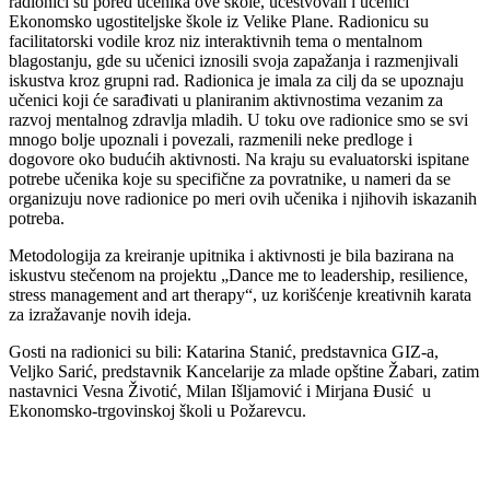
radionici su pored učenika ove škole, učestvovali i učenici
Ekonomsko ugostiteljske škole iz Velike Plane. Radionicu su
facilitatorski vodile kroz niz interaktivnih tema o mentalnom
blagostanju, gde su učenici iznosili svoja zapažanja i razmenjivali
iskustva kroz grupni rad. Radionica je imala za cilj da se upoznaju
učenici koji će sarađivati u planiranim aktivnostima vezanim za
razvoj mentalnog zdravlja mladih. U toku ove radionice smo se svi
mnogo bolje upoznali i povezali, razmenili neke predloge i
dogovore oko budućih aktivnosti. Na kraju su evaluatorski ispitane
potrebe učenika koje su specifične za povratnike, u nameri da se
organizuju nove radionice po meri ovih učenika i njihovih iskazanih
potreba.
Metodologija za kreiranje upitnika i aktivnosti je bila bazirana na
iskustvu stečenom na projektu „Dance me to leadership, resilience,
stress management and art therapy“, uz korišćenje kreativnih karata
za izražavanje novih ideja.
Gosti na radionici su bili: Katarina Stanić, predstavnica GIZ-a,
Veljko Sarić, predstavnik Kancelarije za mlade opštine Žabari, zatim
nastavnici Vesna Životić, Milan Išljamović i Mirjana Đusić u
Ekonomsko-trgovinskoj školi u Požarevcu.