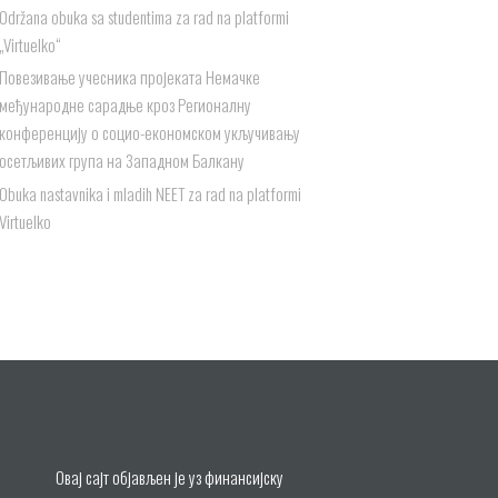
Održana obuka sa studentima za rad na platformi
„Virtuelko“
Повезивање учесника пројеката Немачке
међународне сарадње кроз Регионалну
конференцију о социо-економском укључивању
осетљивих група на Западном Балкану
Obuka nastavnika i mladih NEET za rad na platformi
Virtuelko
Овај сајт објављен је уз финансијску