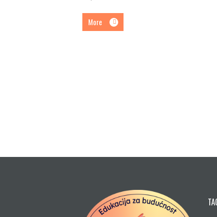
More
TA