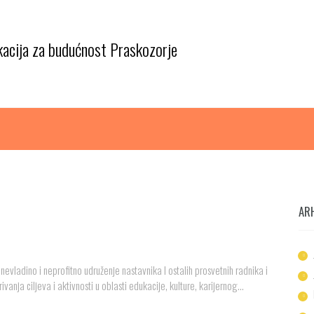
kacija za budućnost Praskozorje
AR
vladino i neprofitno udruženje nastavnika I ostalih prosvetnih radnika i
ja ciljeva i aktivnosti u oblasti edukacije, kulture, karijernog...