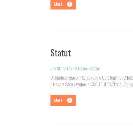
More
Statut
July 30, 2015
by
Olivera Stošić
U skladu sa članom 12 Zakona o Udruženjima („Službe
u Novom Sadu usvojen je STATUT UDRUŽENJA „Edukaci
More