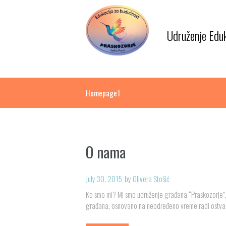
Udruženje Edu
Homepage1
O nama
July 30, 2015
by
Olivera Stošić
Ko smo mi? Mi smo udruženje građana “Praskozorje”,ne
građana, osnovano na neodređeno vreme radi ostvarivan