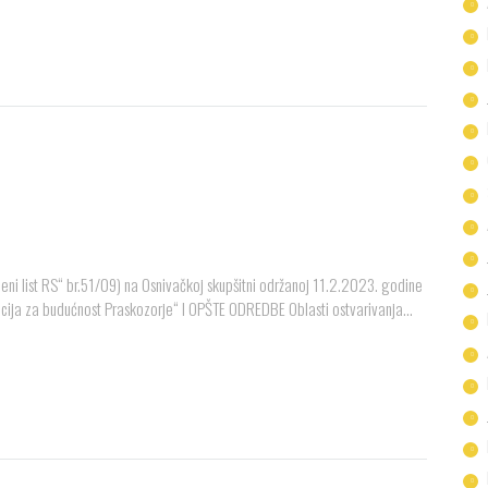
ni list RS“ br.51/09) na Osnivačkoj skupšitni održanoj 11.2.2023. godine
ja za budućnost Praskozorje“ I OPŠTE ODREDBE Oblasti ostvarivanja...