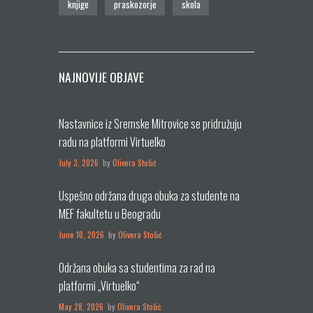
knjige
praskozorje
skola
NAJNOVIJE OBJAVE
Nastavnice iz Sremske Mitrovice se pridružuju
radu na platformi Virtuelko
July 3, 2026
by
Olivera Stošić
Uspešno održana druga obuka za studente na
MEF fakultetu u Beogradu
June 10, 2026
by
Olivera Stošić
Održana obuka sa studentima za rad na
platformi „Virtuelko“
May 28, 2026
by
Olivera Stošić