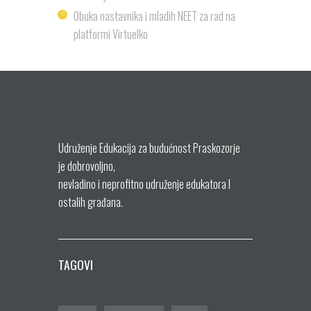
Obuka nastavnika i mladih NEET za rad na
platformi Virtuelko
Udruženje Edukacija za budućnost Praskozorje
je dobrovoljno,
nevladino i neprofitno udruženje edukatora I
ostalih građana.
TAGOVI