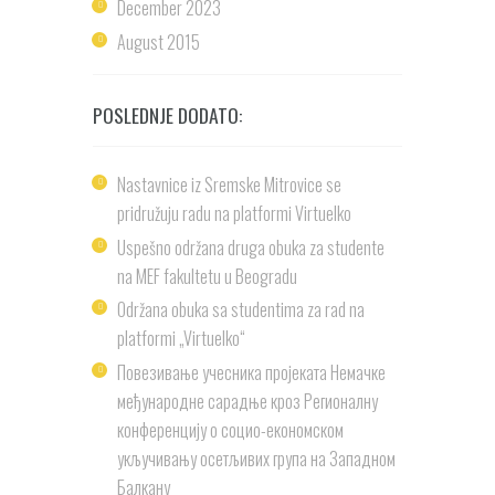
December
2023
August
2015
POSLEDNJE DODATO:
Nastavnice iz Sremske Mitrovice se
pridružuju radu na platformi Virtuelko
Uspešno održana druga obuka za studente
na MEF fakultetu u Beogradu
Održana obuka sa studentima za rad na
platformi „Virtuelko“
Повезивање учесника пројеката Немачке
међународне сарадње кроз Регионалну
конференцију о социо-економском
укључивању осетљивих група на Западном
Балкану