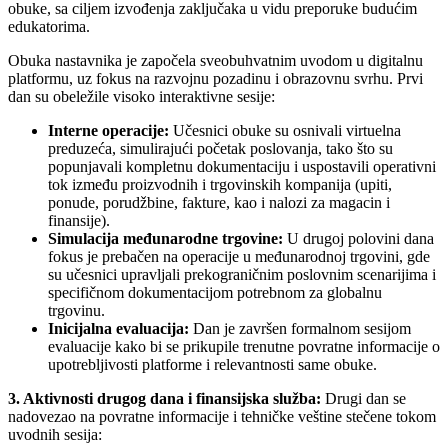
obuke, sa ciljem izvođenja zaključaka u vidu preporuke budućim
edukatorima.
Obuka nastavnika je započela sveobuhvatnim uvodom u digitalnu
platformu, uz fokus na razvojnu pozadinu i obrazovnu svrhu. Prvi
dan su obeležile visoko interaktivne sesije:
Interne operacije:
Učesnici obuke su osnivali virtuelna
preduzeća, simulirajući početak poslovanja, tako što su
popunjavali kompletnu dokumentaciju i uspostavili operativni
tok između proizvodnih i trgovinskih kompanija (upiti,
ponude, porudžbine, fakture, kao i nalozi za magacin i
finansije).
Simulacija međunarodne trgovine:
U drugoj polovini dana
fokus je prebačen na operacije u međunarodnoj trgovini, gde
su učesnici upravljali prekograničnim poslovnim scenarijima i
specifičnom dokumentacijom potrebnom za globalnu
trgovinu.
Inicijalna evaluacija:
Dan je završen formalnom sesijom
evaluacije kako bi se prikupile trenutne povratne informacije o
upotrebljivosti platforme i relevantnosti same obuke.
3. Aktivnosti drugog dana i finansijska služba:
Drugi dan se
nadovezao na povratne informacije i tehničke veštine stečene tokom
uvodnih sesija: