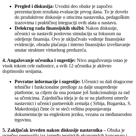
Pregled i diskusija:
Uvodni deo obuke je započeo
prezentacijom rezultata evaluacije prvog dana. To je dovelo
do produktivne diskusije o utiscima nastavnika, pedagoškim
izazovima i praktičnoj integraciji ovih alata u nastavu.
Delokrug rada finansijskih službi:
Nakon diskusije,
učesnici su nastavili poslovnu simulaciju sa fokusom na
odeljenje finansija. Ovo je uključivalo vođenje finansijske
evidencije, obradu plaćanja i interno finansijsko izveštavanje
unutar strukture virtuelnog preduzeća.
4. Angažovanje učesnika i sugestije:
Nivo angažovanja ostao je
visok tokom cele radionice, a svih 12 učesnika je aktivno
doprinosilo sesijama.
Povratne informacije i sugestije:
Učesnici su dali dragocene
tehničke i funkcionalne predloge za dalje unapređenje
platforme, sa ciljem da ona postane još funkcionalnija za rad
sa učenicima. Zajednička ideja je da se na platformi umreže
nastavnici i učenici partnerskih zemalja ( Srbija, Bugarska, S.
Makedonija) čime će se steći veština popunjavanja
dokumentacije na engleskom jeziku, vezana za međunarodnu
trgovinu.
5. Zaključak izveden nakon diskusije nastavnika –
Obuka je
uspešno premostila jaz između teorijskih ekonomskih koncepata i