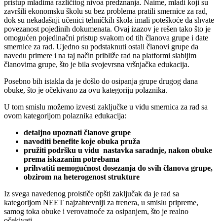
pristup mladima različitog nivoa predznanja. Naime, mladi koji su
završili ekonomsku školu su bez problema pratili smernice za rad,
dok su nekadašnji učenici tehničkih škola imali poteškoće da shvate
povezanost pojedinih dokumenata. Ovaj izazov je rešen tako što je
omogućen pojedinačni pristup svakom od tih članova grupe i date
smernice za rad. Ujedno su podstaknuti ostali članovi grupe da
navedu primere i na taj način približe rad na platformi slabijim
članovima grupe, što je bila svojevrsna vršnjačka edukacija.
Posebno bih istakla da je došlo do osipanja grupe drugog dana
obuke, što je očekivano za ovu kategoriju polaznika.
U tom smislu možemo izvesti zaključke u vidu smernica za rad sa
ovom kategorijom polaznika edukacija:
detaljno upoznati članove grupe
navoditi benefite koje obuka pruža
pružiti podršku u vidu nastavka saradnje, nakon obuke
prema iskazanim potrebama
prihvatiti nemogućnost dosezanja do svih članova grupe,
obzirom na heterogenost strukture
Iz svega navedenog proističe opšti zaključak da je rad sa
kategorijom NEET najzahtevniji za trenera, u smislu pripreme,
samog toka obuke i verovatnoće za osipanjem, što je realno
očekivati.