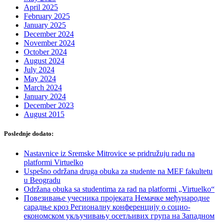
April 2025
February 2025
January 2025
December 2024
November 2024
October 2024
August 2024
July 2024
May 2024
March 2024
January 2024
December 2023
August 2015
Poslednje dodato:
Nastavnice iz Sremske Mitrovice se pridružuju radu na
platformi Virtuelko
Uspešno održana druga obuka za studente na MEF fakultetu
u Beogradu
Održana obuka sa studentima za rad na platformi „Virtuelko“
Повезивање учесника пројеката Немачке међународне
сарадње кроз Регионалну конференцију о социо-
економском укључивању осетљивих група на Западном