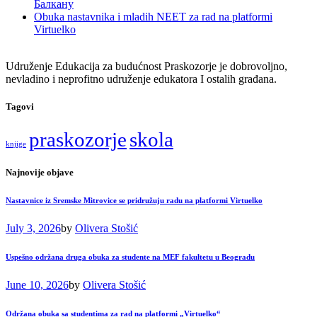
Балкану
Obuka nastavnika i mladih NEET za rad na platformi
Virtuelko
Udruženje Edukacija za budućnost Praskozorje je dobrovoljno,
nevladino i neprofitno udruženje edukatora I ostalih građana.
Tagovi
praskozorje
skola
knjige
Najnovije objave
Nastavnice iz Sremske Mitrovice se pridružuju radu na platformi Virtuelko
July 3, 2026
by
Olivera Stošić
Uspešno održana druga obuka za studente na MEF fakultetu u Beogradu
June 10, 2026
by
Olivera Stošić
Održana obuka sa studentima za rad na platformi „Virtuelko“