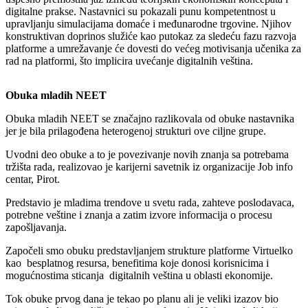
digitalne prakse. Nastavnici su pokazali punu kompetentnost u
upravljanju simulacijama domaće i međunarodne trgovine. Njihov
konstruktivan doprinos služiće kao putokaz za sledeću fazu razvoja
platforme a umrežavanje će dovesti do većeg motivisanja učenika za
rad na platformi, što implicira uvećanje digitalnih veština.
Obuka mladih NEET
Obuka mladih NEET se značajno razlikovala od obuke nastavnika
jer je bila prilagođena heterogenoj strukturi ove ciljne grupe.
Uvodni deo obuke a to je povezivanje novih znanja sa potrebama
tržišta rada, realizovao je karijerni savetnik iz organizacije Job info
centar, Pirot.
Predstavio je mladima trendove u svetu rada, zahteve poslodavaca,
potrebne veštine i znanja a zatim izvore informacija o procesu
zapošljavanja.
Započeli smo obuku predstavljanjem strukture platforme Virtuelko
kao besplatnog resursa, benefitima koje donosi korisnicima i
mogućnostima sticanja digitalnih veština u oblasti ekonomije.
Tok obuke prvog dana je tekao po planu ali je veliki izazov bio