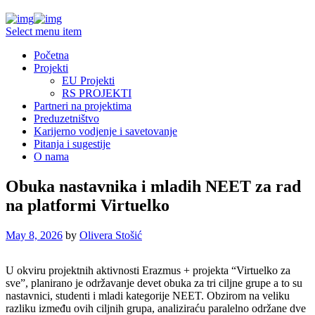
Select menu item
Početna
Projekti
EU Projekti
RS PROJEKTI
Partneri na projektima
Preduzetništvo
Karijerno vodjenje i savetovanje
Pitanja i sugestije
O nama
Obuka nastavnika i mladih NEET za rad
na platformi Virtuelko
May 8, 2026
by
Olivera Stošić
U okviru projektnih aktivnosti Erazmus + projekta “Virtuelko za
sve”, planirano je održavanje devet obuka za tri ciljne grupe a to su
nastavnici, studenti i mladi kategorije NEET. Obzirom na veliku
razliku između ovih ciljnih grupa, analiziraću paralelno održane dve