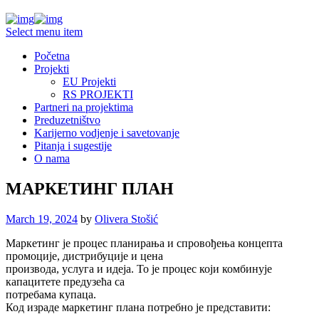
Select menu item
Početna
Projekti
EU Projekti
RS PROJEKTI
Partneri na projektima
Preduzetništvo
Karijerno vodjenje i savetovanje
Pitanja i sugestije
O nama
МАРКЕТИНГ ПЛАН
March 19, 2024
by
Olivera Stošić
Маркетинг је процес планирања и спровођења концепта
промоције, дистрибуције и цена
производа, услуга и идеја. То је процес који комбинује
капацитете предузећа са
потребама купаца.
Код израде маркетинг плана потребно је представити: