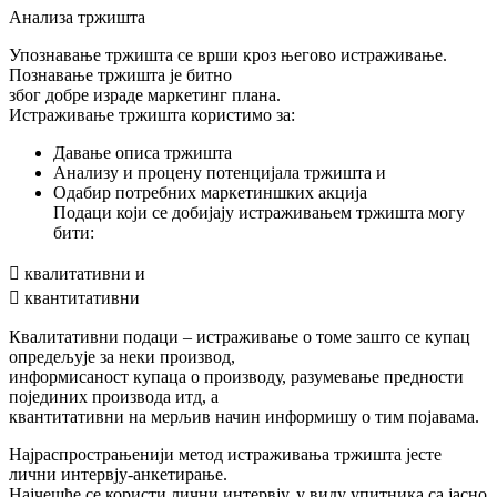
Анализа тржишта
Упознавање тржишта се врши кроз његово истраживање.
Познавање тржишта је битно
због добре израде маркетинг плана.
Истраживање тржишта користимо за:
Давање описа тржишта
Анализу и процену потенцијала тржишта и
Одабир потребних маркетиншких акција
Подаци који се добијају истраживањем тржишта могу
бити:
 квалитативни и
 квантитативни
Квалитативни подаци – истраживање о томе зашто се купац
опредељује за неки производ,
информисаност купаца о производу, разумевање предности
појединих производа итд, а
квантитативни на мерљив начин информишу о тим појавама.
Најраспрострањенији метод истраживања тржишта јесте
лични интервју-анкетирање.
Најчешће се користи лични интервју, у виду упитника са јасно