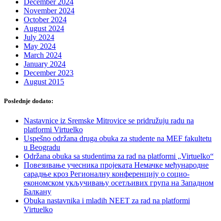
December 2024
November 2024
October 2024
August 2024
July 2024
May 2024
March 2024
January 2024
December 2023
August 2015
Poslednje dodato:
Nastavnice iz Sremske Mitrovice se pridružuju radu na
platformi Virtuelko
Uspešno održana druga obuka za studente na MEF fakultetu
u Beogradu
Održana obuka sa studentima za rad na platformi „Virtuelko“
Повезивање учесника пројеката Немачке међународне
сарадње кроз Регионалну конференцију о социо-
економском укључивању осетљивих група на Западном
Балкану
Obuka nastavnika i mladih NEET za rad na platformi
Virtuelko