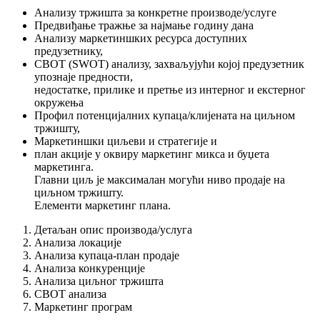
Анализу тржишта за конкретне производе/услуге
Предвиђање тражње за најмање годину дана
Анализу маркетиншких ресурса доступних
предузетнику,
СВОТ (SWOT) анализу, захваљујући којој предузетник
упознаје предности,
недостатке, прилике и претње из интерног и екстерног
окружења
Профил потенцијалних купаца/клијената на циљном
тржишту,
Маркетиншки циљеви и стратегије и
план акције у оквиру маркетинг микса и буџета
маркетинга.
Главни циљ је максималан могући ниво продаје на
циљном тржишту.
Елементи маркетинг плана.
Детаљан опис производа/услуга
Анализа локације
Анализа купаца-план продаје
Анализа конкуренције
Анализа циљног тржишта
СВОТ анализа
Маркетинг програм