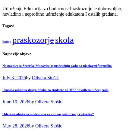
Udruženje Edukacija za budućnost Praskozorje je dobrovoljno,
nevladino i neprofitno udruženje edukatora I ostalih građana.
Tagovi
praskozorje
skola
knjige
Najnovije objave
Nastavnice iz Sremske Mitrovice se pridružuju radu na platformi Virtuelko
July 3, 2026
by
Olivera Stošić
Uspešno održana druga obuka za studente na MEF fakultetu u Beogradu
June 10, 2026
by
Olivera Stošić
Održana obuka sa studentima za rad na platformi „Virtuelko“
May 28, 2026
by
Olivera Stošić