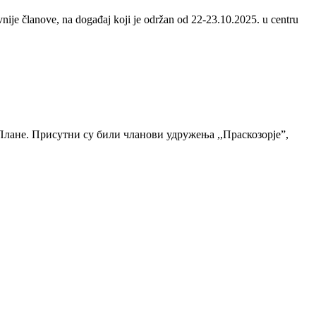
nije članove, na događaj koji je održan od 22-23.10.2025. u centru
 Плане. Присутни су били чланови удружења ,,Праскозорје”,