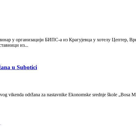
минар у организацији БИПС-а из Крагујевца у хотелу Цептер, Вр
ставници из...
žana u Subotici
 ovog vikenda održana za nastavnike Ekonomske srednje škole „Bosa Mil
u