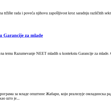
tržište rada i poveća njihovu zapošljivost kroz saradnju različitih sekto
u Garancije za mlade
, na temu Razumevanje NEET mladih u kontekstu Garancije za mlade. Ob
 Програма за младе општине Жабари, који реализује омладинска
о што је...