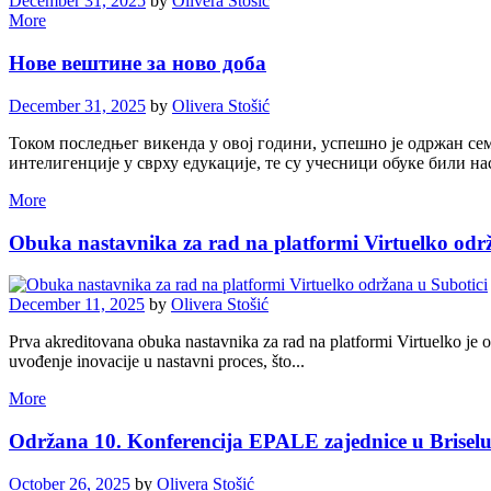
December 31, 2025
by
Olivera Stošić
More
Нове вештине за ново доба
December 31, 2025
by
Olivera Stošić
Током последњег викенда у овој години, успешно је одржан се
интелигенције у сврху едукације, те су учесници обуке били на
More
Obuka nastavnika za rad na platformi Virtuelko odr
December 11, 2025
by
Olivera Stošić
Prva akreditovana obuka nastavnika za rad na platformi Virtuelko je
uvođenje inovacije u nastavni proces, što...
More
Održana 10. Konferencija EPALE zajednice u Brisel
October 26, 2025
by
Olivera Stošić