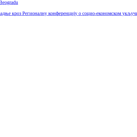
 Beogradu
радње кроз Регионалну конференцију о социо-економском укључ