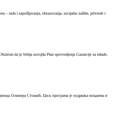
ra – rada i zapošljavanja, obrazovanja, socijalne zaštite, privrede i
zirom da je Srbija usvojila Plan sprovodjenja Garancije za mlade,
 радница Оливера Стошић. Циљ програма је подршка младима и