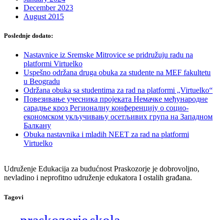
December 2023
August 2015
Poslednje dodato:
Nastavnice iz Sremske Mitrovice se pridružuju radu na
platformi Virtuelko
Uspešno održana druga obuka za studente na MEF fakultetu
u Beogradu
Održana obuka sa studentima za rad na platformi „Virtuelko“
Повезивање учесника пројеката Немачке међународне
сарадње кроз Регионалну конференцију о социо-
економском укључивању осетљивих група на Западном
Балкану
Obuka nastavnika i mladih NEET za rad na platformi
Virtuelko
Udruženje Edukacija za budućnost Praskozorje je dobrovoljno,
nevladino i neprofitno udruženje edukatora I ostalih građana.
Tagovi
praskozorje
skola