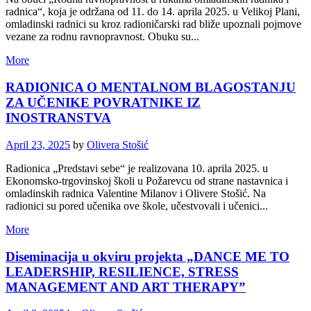
radnica“, koja je održana od 11. do 14. aprila 2025. u Velikoj Plani,
omladinski radnici su kroz radioničarski rad bliže upoznali pojmove
vezane za rodnu ravnopravnost. Obuku su...
More
RADIONICA O MENTALNOM BLAGOSTANJU
ZA UČENIKE POVRATNIKE IZ
INOSTRANSTVA
April 23, 2025
by
Olivera Stošić
Radionica „Predstavi sebe“ je realizovana 10. aprila 2025. u
Ekonomsko-trgovinskoj školi u Požarevcu od strane nastavnica i
omladinskih radnica Valentine Milanov i Olivere Stošić. Na
radionici su pored učenika ove škole, učestvovali i učenici...
More
Diseminacija u okviru projekta „DANCE ME TO
LEADERSHIP, RESILIENCE, STRESS
MANAGEMENT AND ART THERAPY”