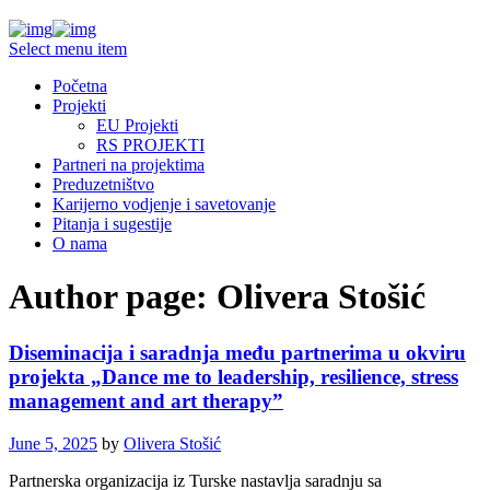
Select menu item
Početna
Projekti
EU Projekti
RS PROJEKTI
Partneri na projektima
Preduzetništvo
Karijerno vodjenje i savetovanje
Pitanja i sugestije
O nama
Author page: Olivera Stošić
Diseminacija i saradnja među partnerima u okviru
projekta „Dance me to leadership, resilience, stress
management and art therapy”
June 5, 2025
by
Olivera Stošić
Partnerska organizacija iz Turske nastavlja saradnju sa