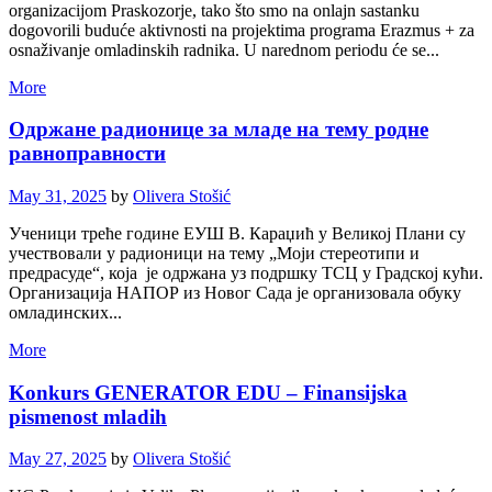
organizacijom Praskozorje, tako što smo na onlajn sastanku
dogovorili buduće aktivnosti na projektima programa Erazmus + za
osnaživanje omladinskih radnika. U narednom periodu će se...
More
Одржане радионице за младе на тему родне
равноправности
May 31, 2025
by
Olivera Stošić
Ученици треће године ЕУШ В. Караџић у Великој Плани су
учествовали у радионици на тему „Моји стереотипи и
предрасуде“, која је одржана уз подршку ТСЦ у Градској кући.
Организација НАПОР из Новог Сада је организовала обуку
омладинских...
More
Konkurs GENERATOR EDU – Finansijska
pismenost mladih
May 27, 2025
by
Olivera Stošić