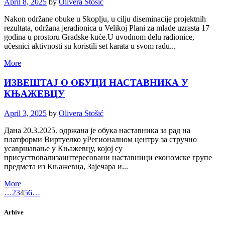
April 8, 2025
by
Olivera Stošić
Nakon održane obuke u Skoplju, u cilju diseminacije projektnih
rezultata, održana jeradionica u Velikoj Plani za mlade uzrasta 17
godina u prostoru Gradske kuće.U uvodnom delu radionice,
učesnici aktivnosti su koristili set karata u svom radu...
More
ИЗВЕШТАЈ О ОБУЦИ НАСТАВНИКА У
КЊАЖЕВЦУ
April 3, 2025
by
Olivera Stošić
Дана 20.3.2025. одржана је обука наставника за рад на
платформи Виртуелко уРегионалном центру за стручно
усавршавање у Књажевцу, којој су
присуствовализаинтересовани наставници економске групе
предмета из Књажевца, Зајечара и...
More
…
2
3
4
5
6
…
Arhive