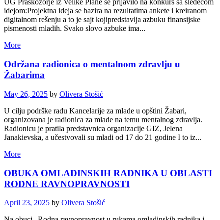
UG Praskozorje iz Velike Plane se prijavilo na konkurs sa sledećom
idejom:Projektna ideja se bazira na rezultatima ankete i kreiranom
digitalnom rešenju a to je sajt kojipredstavlja azbuku finansijske
pismenosti mladih. Svako slovo azbuke ima...
More
Održana radionica o mentalnom zdravlju u
Žabarima
May 26, 2025
by
Olivera Stošić
U cilju podrške radu Kancelarije za mlade u opštini Žabari,
organizovana je radionica za mlade na temu mentalnog zdravlja.
Radionicu je pratila predstavnica organizacije GIZ, Jelena
Janakievska, a učestvovali su mladi od 17 do 21 godine I to iz...
More
OBUKA OMLADINSKIH RADNIKA U OBLASTI
RODNE RAVNOPRAVNOSTI
April 23, 2025
by
Olivera Stošić
Na obuci „Rodna ravnopravnost u rukama omladinskih radnika i